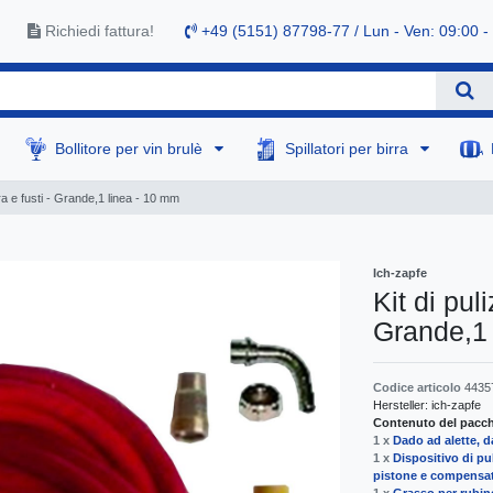
Richiedi fattura!
+49 (5151) 87798-77 / Lun - Ven: 09:00 -
Bollitore per vin brulè
Spillatori per birra
birra e fusti - Grande,1 linea - 10 mm
Ich-zapfe
Kit di puli
Grande,1 
Codice articolo
4435
Hersteller:
ich-zapfe
Contenuto del pacche
1 x
Dado ad alette, d
1 x
Dispositivo di pul
pistone e compensat