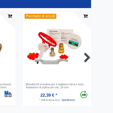
Pacchetto di articoli
 a pistone
[Bundle] Kit di pulizia per il Spillatore birra e fusti,
1 x Guarn
zione)
Adattatore di pulizia piccolo, 28 mm
morbido
22,39 € *
*
IVA inclusa
escl.
Spedizione