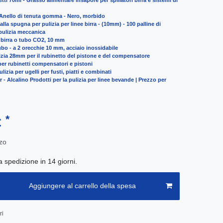
tti 70ml - Grasso alimentare insapore per spillatori birra e sistemi di
 Anello di tenuta gomma - Nero, morbido
Palla spugna per pulizia per linee birra - (10mm) - 100 palline di
ulizia meccanica
- birra o tubo CO2, 10 mm
ubo - a 2 orecchie 10 mm, acciaio inossidabile
izia 28mm per il rubinetto del pistone e del compensatore
er rubinetti compensatori e pistoni
lizia per ugelli per fusti, piatti e combinati
 - Alcalino Prodotti per la pulizia per linee bevande | Prezzo per
*
€
zo
a spedizione in 14 giorni.
Aggiungere al carrello della spesa
ri