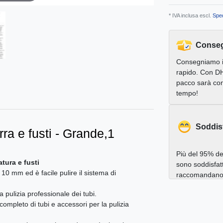
* IVA inclusa escl.
Sped
Conseg
Consegniamo 
rapido. Con DH
pacco sarà con
tempo!
Soddis
irra e fusti - Grande,1
Più del 95% dei
atura e fusti
sono soddisfatt
i 10 mm ed è facile pulire il sistema di
raccomandano a
a pulizia professionale dei tubi.
, completo di tubi e accessori per la pulizia