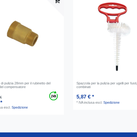
 di pulizia 28mm per il rubinetto del
Spazzola per la pulizia per ugelli per fusti,
 del compensatore
combinati
5,87 € *
 €
 *
*
IVA inclusa
escl.
Spedizione
sa
escl.
Spedizione