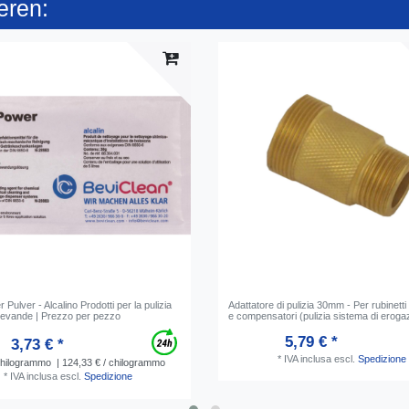
eren:
 Pulver - Alcalino Prodotti per la pulizia
Adattatore di pulizia 30mm - Per rubinetti
 bevande | Prezzo per pezzo
e compensatori (pulizia sistema di eroga
5,79 € *
3,73 € *
*
IVA inclusa
escl.
Spedizione
hilogrammo
| 124,33 € / chilogrammo
*
IVA inclusa
escl.
Spedizione