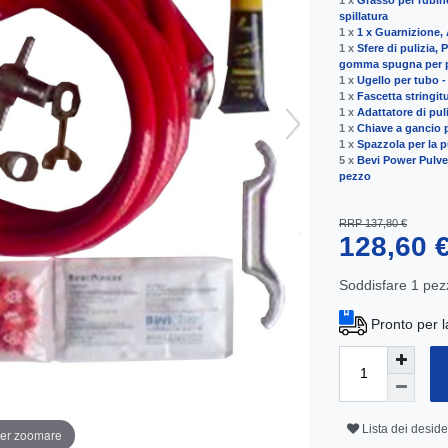
1 x
Grasso per rubine
spillatura
1 x
1 x Guarnizione,
1 x
Sfere di pulizia, 
gomma spugna per p
1 x
Ugello per tubo 
1 x
Fascetta stringit
1 x
Adattatore di pul
1 x
Chiave a gancio p
1 x
Spazzola per la pu
5 x
Bevi Power Pulver
pezzo
RRP 137,80 €
128,60 
Soddisfare
1
pez
Pronto per l
Lista dei deside
per zoomare