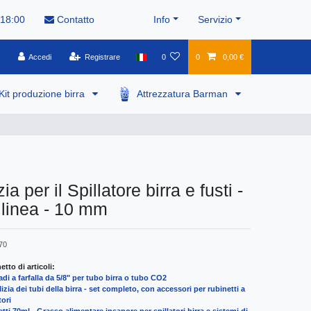
 18:00
Contatto
Info
Servizio
Accedi
Registrare
0
0
0,00 €
Kit produzione birra
Attrezzatura Barman
zia per il Spillatore birra e fusti -
linea - 10 mm
70
tto di articoli:
adi a farfalla da 5/8" per tubo birra o tubo CO2
izia dei tubi della birra - set completo, con accessori per rubinetti a
ori