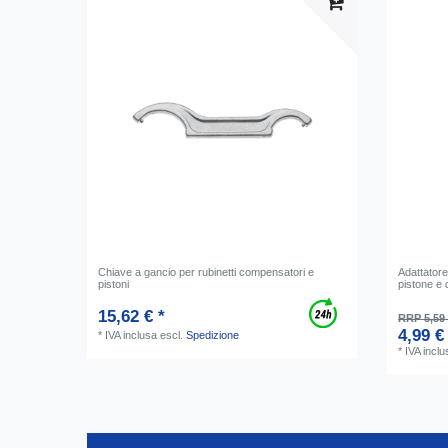
Chiave a gancio per rubinetti compensatori e
Adattatore
pistoni
pistone e
15,62 € *
RRP 5,59
4,99 €
*
IVA inclusa
escl.
Spedizione
*
IVA inclu