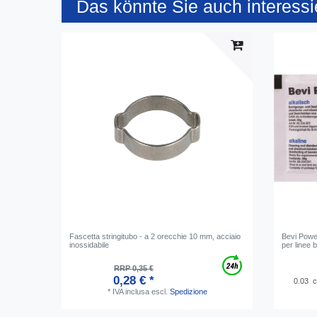
Das könnte Sie auch interessi
Fascetta stringitubo - a 2 orecchie 10 mm, acciaio
Bevi Power
inossidabile
per linee
RRP 0,35 €
0,28 € *
0.03
c
*
IVA inclusa
escl.
Spedizione