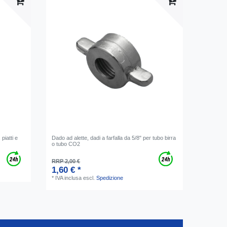
 piatti e
Dado ad alette, dadi a farfalla da 5/8" per tubo birra
o tubo CO2
RRP 2,00 €
1,60 € *
*
IVA inclusa
escl.
Spedizione