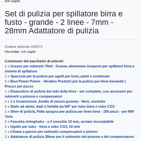
Ich-zapfe
Set di pulizia per spillatore birra e
fusto - grande - 2 linee - 7mm -
28mm Adattatore di pulizia
Codice articolo
443573
Hersteller:
ich-zapfe
Contenuto del pacchetto di articoli:
1 x
Grasso per rubinetti 70ml - Grasso alimentare insapore per spillatori birra e
sistemi di spillatura
1 x
Spazzola per la pulizia per ugelli per fusti, piatti e combinati
5 x
Bevi Power Pulver - Alcalino Prodotti per la pulizia per linee bevande |
Prezzo per pezzo
1 x
Dispositivo di pulizia dei tubi della birra - set completo, con accessori per
rubinetti a pistone e compensatori
2 x
1 x Guarnizione, Anello di tenuta gomma - Nero, morbido
2 x
Dado ad alette, dadi a farfalla da 5/8" per tubo birra o tubo CO2
1 x
Sfere di pulizia, Palla spugna per pulizia per linee birra - 100 pezzi - per NW
7mm
2 x
Fascetta stringitubo - a 2 orecchie 10 mm, acciaio inossidabile
2 x
Ugello per tubo - birra o tubo CO2, 10 mm
1 x
Chiave a gancio per rubinetti compensatori e pistoni
2 x
Adattatore di pulizia 28mm per il rubinetto del pistone e del compensatore