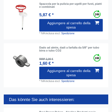
Spazzola per la pulizia per ugelli per fusti, piatti
e combinati
5,87 € *
Aggiungere al carrello della
spesa
*
IVA inclusa
escl.
Spedizione
Dado ad alette, dadi a farfalla da 5/8" per tubo
birra o tubo CO2
RRP 2,00 €
1,60 € *
Aggiungere al carrello della
spesa
*
IVA inclusa
escl.
Spedizione
Das könnte Sie auch interessieren:
Bevi Power Pulver - Alcalino Prodotti per la