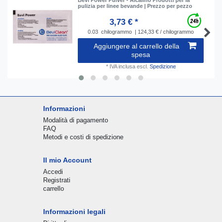
pulizia per linee bevande | Prezzo per pezzo
3,73 € *
0.03
chilogrammo
| 124,33 € / chilogrammo
Aggiungere al carrello della
spesa
*
IVA inclusa
escl.
Spedizione
Informazioni
Modalità di pagamento
FAQ
Metodi e costi di spedizione
Il mio Account
Accedi
Registrati
carrello
Informazioni legali