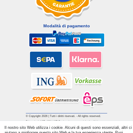
Modalità di pagamento
© Copyright 2026 | Tutti i diritti riservati. - All rights reserved.
Prices incl. VAT. 19% VAT Basic prices see article detail | *
Applies to deliveries to the UK!
Il nostro sito Web utilizza i cookie. Alcuni di questi sono essenziali, altri ci
aiutano a migliorare questo sito Web e la tua esperienza utente. Puoi