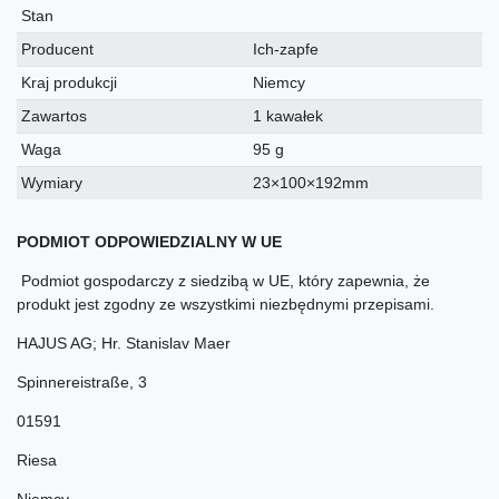
techniczna
Stan
Producent
Ich-zapfe
Kraj produkcji
Niemcy
Zawartos
1 kawałek
Waga
95 g
Wymiary
23×100×192mm
PODMIOT ODPOWIEDZIALNY W UE
Podmiot gospodarczy z siedzibą w UE, który zapewnia, że
produkt jest zgodny ze wszystkimi niezbędnymi przepisami.
HAJUS AG; Hr. Stanislav Maer
Spinnereistraße
,
3
01591
Riesa
Niemcy