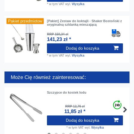
*
w tym VAT
wyl.
Wysylka
Pakiet przedmiotow
[Pakiet] Zestaw do koktajli - Shaker Bostoński z
oryginalną szklanką mieszającą
RRP 150,34 zł
141,23 zł *
Dodaj do koszyka
*
w tym VAT
wyl.
Wysylka
Może Cię również zainteresować:
Szczypce do kostek lodu
RRP 12,76 zł
11,85 zł *
Dodaj do koszyka
*
w tym VAT
wyl.
Wysylka