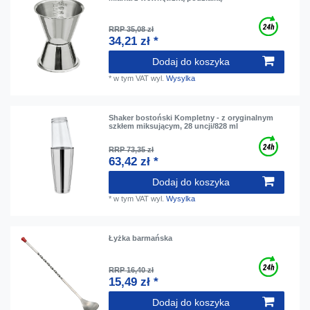
RRP 35,08 zł
34,21 zł *
Dodaj do koszyka
*
w tym VAT
wyl.
Wysylka
Shaker bostoński Kompletny - z oryginalnym
szkłem miksującym, 28 uncji/828 ml
RRP 73,35 zł
63,42 zł *
Dodaj do koszyka
*
w tym VAT
wyl.
Wysylka
Łyżka barmańska
RRP 16,40 zł
15,49 zł *
Dodaj do koszyka