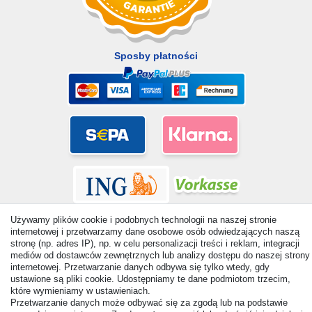
Sposby płatności
Używamy plików cookie i podobnych technologii na naszej stronie
internetowej i przetwarzamy dane osobowe osób odwiedzających naszą
stronę (np. adres IP), np. w celu personalizacji treści i reklam, integracji
mediów od dostawców zewnętrznych lub analizy dostępu do naszej strony
internetowej. Przetwarzanie danych odbywa się tylko wtedy, gdy
© Copyright 2026 | Wszelkie prawa zastrzezone. - All rights
ustawione są pliki cookie. Udostępniamy te dane podmiotom trzecim,
reserved. Prices incl. VAT. 19% VAT Basic prices see article detail
które wymieniamy w ustawieniach.
| * Applies to deliveries to the UK!
Przetwarzanie danych może odbywać się za zgodą lub na podstawie