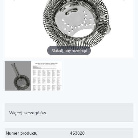
Stuknij, aby rozwinąć
Więcej szczegółów
Charakterystyka
Wartość
Numer produktu
453828