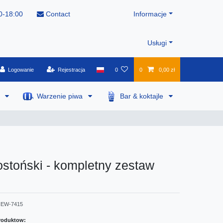
0-18:00
Contact
Informacje
Usługi
Logowanie
Rejestracja
0
0
0,00 zł
a
Warzenie piwa
Bar & koktajle
stoński - kompletny zestaw
EW-7415
roduktow: