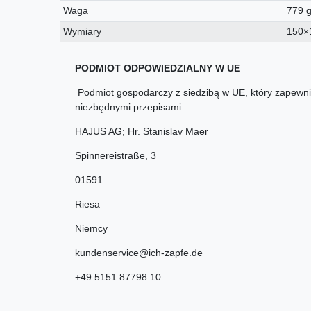
Waga
779 
Wymiary
150×
PODMIOT ODPOWIEDZIALNY W UE
Podmiot gospodarczy z siedzibą w UE, który zapewnia
niezbędnymi przepisami.
HAJUS AG; Hr. Stanislav Maer
Spinnereistraße
,
3
01591
Riesa
Niemcy
kundenservice@ich-zapfe.de
+49 5151 87798 10