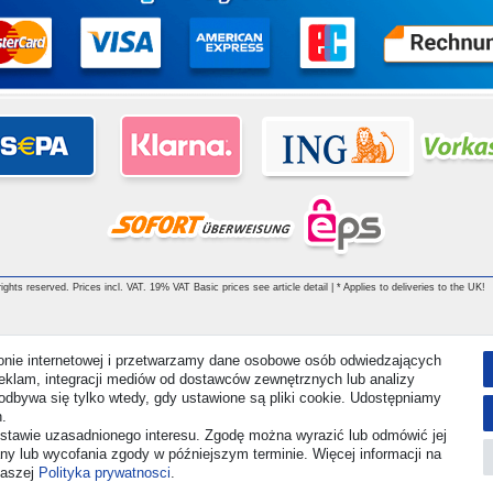
ghts reserved. Prices incl. VAT. 19% VAT Basic prices see article detail | * Applies to deliveries to the UK!
ronie internetowej i przetwarzamy dane osobowe osób odwiedzających
i reklam, integracji mediów od dostawców zewnętrznych lub analizy
odbywa się tylko wtedy, gdy ustawione są pliki cookie. Udostępniamy
.
stawie uzasadnionego interesu. Zgodę można wyrazić lub odmówić jej
any lub wycofania zgody w późniejszym terminie. Więcej informacji na
naszej
Polityka prywatnosci
.