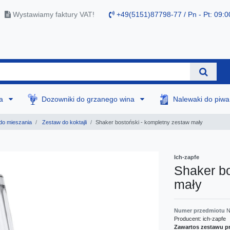
Wystawiamy faktury VAT!
+49(5151)87798-77 / Pn - Pt: 09:0
na
Dozowniki do grzanego wina
Nalewaki do piw
 do mieszania
Zestaw do koktajli
Shaker bostoński - kompletny zestaw mały
Ich-zapfe
Shaker bo
mały
Numer przedmiotu
N
Producent:
ich-zapfe
Zawartos zestawu p