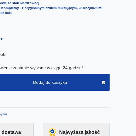
jlowe ze stali nierdzewnej
 Kompletny - z oryginalnym szkłem miksującym, 28 uncji/828 ml
tek lodu
*
ł
łek
ienie zostanie wysłane w ciągu 24 godzin!
Dodaj do koszyka
yłka
 dostawa
Najwyższa jakość