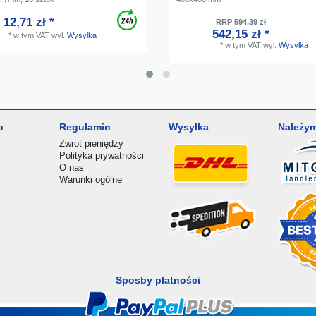
12,71 zł *
RRP 594,39 zł
542,15 zł *
*
w tym VAT
wyl.
Wysylka
*
w tym VAT
wyl.
Wysylka
o
Regulamin
Wysyłka
Należym
Zwrot pieniędzy
Polityka prywatności
O nas
Warunki ogólne
Sposby płatności