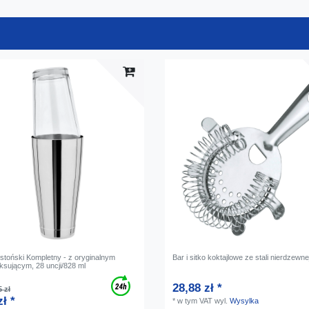
stoński Kompletny - z oryginalnym
Bar i sitko koktajlowe ze stali nierdzewne
ksującym, 28 uncji/828 ml
28,88 zł *
 zł
zł *
*
w tym VAT
wyl.
Wysylka