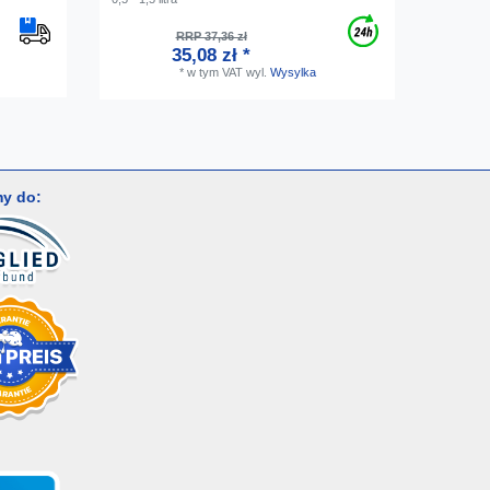
RRP 37,36 zł
35,08 zł *
*
w tym VAT
wyl.
Wysylka
y do: