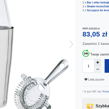
1 x
Bar i sitko kokta
1 x
Shaker bostoński
1 x
Szczypce do kos
RRP 103,83 zł
83,05 z
Zawartos
1
kawa
Twoje zamów
Lista zyczen
* w tym VAT wyl.
Przes
Szybka