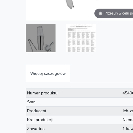
Przesuń w celu p
Więcej szczegółów
Charakterystyka
Wartość
Numer produktu
4540
techniczna
Stan
Producent
Ich-z
Kraj produkcji
Niem
Zawartos
1 ka