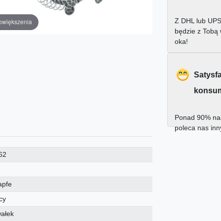
Z DHL lub UPS
owiększenia
będzie z Tobą
oka!
Satysf
konsu
Ponad 90% nas
poleca nas in
62
apfe
cy
wałek