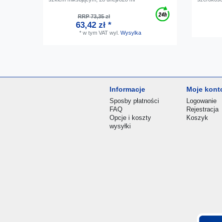
RRP 73,35 zł
63,42 zł *
*
w tym VAT
wyl.
Wysylka
Informacje
Moje kont
Sposby płatności
Logowanie
FAQ
Rejestracja
Opcje i koszty
Koszyk
wysyłki