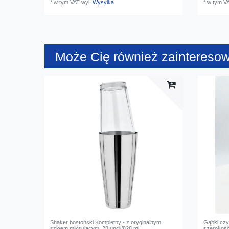
*
w tym VAT
wyl.
Wysylka
*
w tym V
Może Cię również zaintereso
Shaker bostoński Kompletny - z oryginalnym
Gąbki czy
szkłem miksującym, 28 uncji/828 ml
szerokość