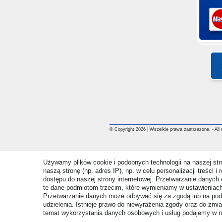
© Copyright 2026 | Wszelkie prawa zastrzezone. - All ri
Używamy plików cookie i podobnych technologii na naszej st
naszą stronę (np. adres IP), np. w celu personalizacji treści 
dostępu do naszej strony internetowej. Przetwarzanie danych 
te dane podmiotom trzecim, które wymieniamy w ustawieniach
Przetwarzanie danych może odbywać się za zgodą lub na pod
udzielenia. Istnieje prawo do niewyrażenia zgody oraz do zmi
temat wykorzystania danych osobowych i usług podajemy w 