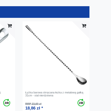
j
Łyżka barowa skręcana łezka z metalową gałką
31cm - stal nierdzewna
RRP 23,60 zł
18,86 zł *