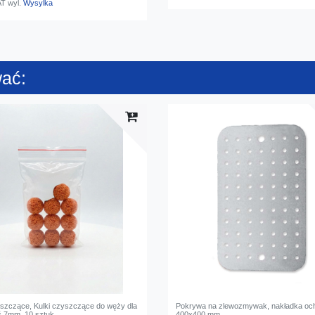
AT
wyl.
Wysylka
wać:
szczące, Kulki czyszczące do węży dla
Pokrywa na zlewozmywak, nakładka oc
 7mm, 10 sztuk
400x400 mm