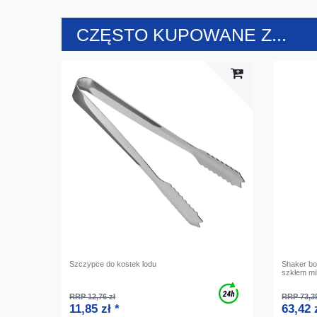
CZĘSTO KUPOWANE Z...
Szczypce do kostek lodu
Shaker bo
szkłem mi
RRP 12,76 zł
RRP 73,35
11,85 zł *
63,42 