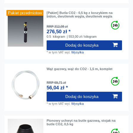
Pakiet przedmiotow
[Pakiet] Butla CO2 - 0,5 kg z koszykiem na
bidon, dwutlenek węgla, dwutlenek węgla
RRP 312,08 zł
276,50 zł *
0.5
kilogram
| 553,00 zł / kilogram
Dodaj do koszyka
*
w tym VAT
wyl.
Wysylka
Wąż gazowy, wąż do CO2 - 1,5 m, komplet
RRP 69,71 zł
56,04 zł *
Dodaj do koszyka
*
w tym VAT
wyl.
Wysylka
Pionowy uchwyt na butle gazową, stojak na
butle CO2, 0,5 kg