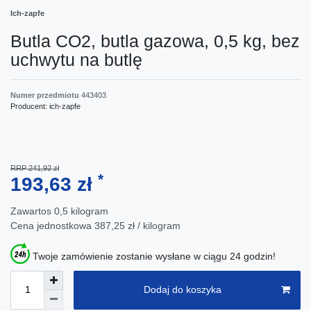
Ich-zapfe
Butla CO2, butla gazowa, 0,5 kg, bez
uchwytu na butlę
Numer przedmiotu
443403
Producent:
ich-zapfe
RRP 241,92 zł
*
193,63 zł
Zawartos
0,5
kilogram
Cena jednostkowa
387,25 zł / kilogram
Twoje zamówienie zostanie wysłane w ciągu 24 godzin!
Dodaj do koszyka