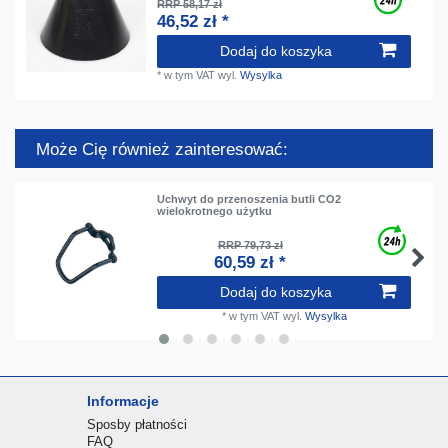
RRP 58,17 zł
46,52 zł *
Dodaj do koszyka
*
w tym VAT
wyl.
Wysylka
Może Cię również zainteresować:
Uchwyt do przenoszenia butli CO2
wielokrotnego użytku
RRP 79,73 zł
60,59 zł *
Dodaj do koszyka
*
w tym VAT
wyl.
Wysylka
Informacje
Sposby płatności
FAQ