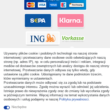
Używamy plików cookie i podobnych technologii na naszej stronie
internetowej i przetwarzamy dane osobowe osób odwiedzających naszą
stronę (np. adres IP), np. w celu personalizacji treści i reklam, integracji
mediów od dostawców zewnętrznych lub analizy dostępu do naszej strony
© Copyright 2026 | Wszelkie prawa zastrzezone. - All rights
internetowej. Przetwarzanie danych odbywa się tylko wtedy, gdy
reserved. Prices incl. VAT. 19% VAT Basic prices see article detail
ustawione są pliki cookie. Udostępniamy te dane podmiotom trzecim,
| * Applies to deliveries to the UK!
które wymieniamy w ustawieniach.
Przetwarzanie danych może odbywać się za zgodą lub na podstawie
uzasadnionego interesu. Zgodę można wyrazić lub odmówić jej udzielenia.
Kontakt
Odstąp od umowy tutaj
Istnieje prawo do niewyrażenia zgody oraz do zmiany lub wycofania zgody
w późniejszym terminie. Więcej informacji na temat wykorzystania danych
osobowych i usług podajemy w naszej
Polityka prywatnosci
.
Niezbędne