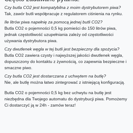
Czy butla CO2 jest kompatybilna z moim dystrybutorem piwa?
Tak, zawór butli współpracuje z regulatorem ciśnienia na rynku.
Ile litrów piwa napełnię za pomocą jednej butli CO2?
Butla CO2 o pojemności 0,5 kg pomieści do 150 litrów piwa,
jednak częstotliwość uzupełniania zależy od częstotliwości
używania dystrybutora piwa.
Czy dwutlenek węgla w tej butli jest bezpieczny dla spożycia?
Butla CO2 zawiera czysty i najwyższej jakości dwutlenek węgla,
dopuszczony do kontaktu z żywnością, co zapewnia bezpieczne i
smaczne piwo.
Czy butla CO2 jest dostarczana z uchwytem na butlę?
Nie, ale butlę można łatwo zintegrować z istniejącą konfiguracją.
Butla CO2 o pojemności 0,5 kg bez uchwytu na butlę jest
niezbędna dla Twojego automatu do dystrybucji piwa. Pomożemy
Ci dostarczyć ją w 24h - zamów teraz!