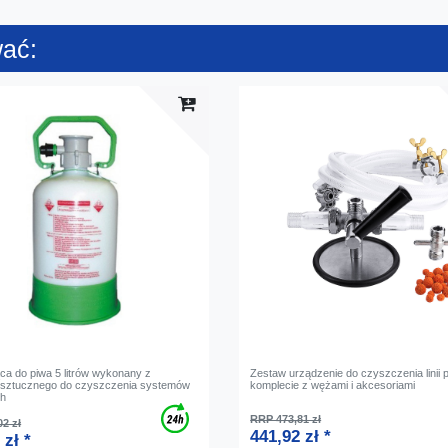
wać:
ąca do piwa 5 litrów wykonany z
Zestaw urządzenie do czyszczenia linii 
 sztucznego do czyszczenia systemów
komplecie z wężami i akcesoriami
ch
RRP 473,81 zł
2 zł
441,92 zł *
 zł *