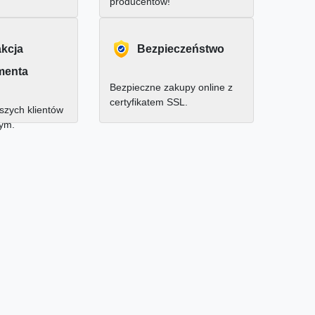
producentów!
akcja
Bezpieczeństwo
menta
Bezpieczne zakupy online z
certyfikatem SSL.
zych klientów
nym.