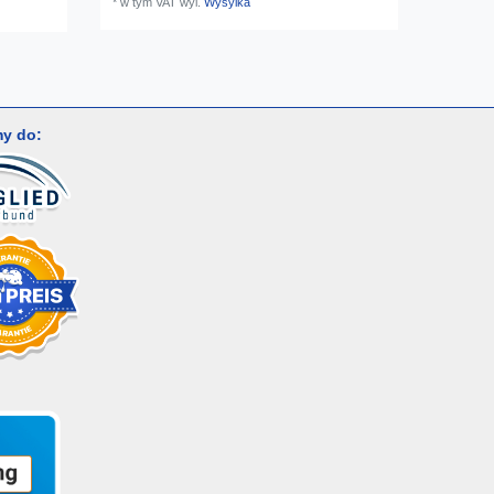
*
w tym VAT
wyl.
Wysylka
y do: