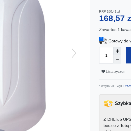
RRP 180,41 zł
168,57 
Zawartos
1
kawa
Gotowy do w
Lista zyczen
* w tym VAT wyl.
Przes
Szybka
Z DHL lub UPS
będzie z Tobą