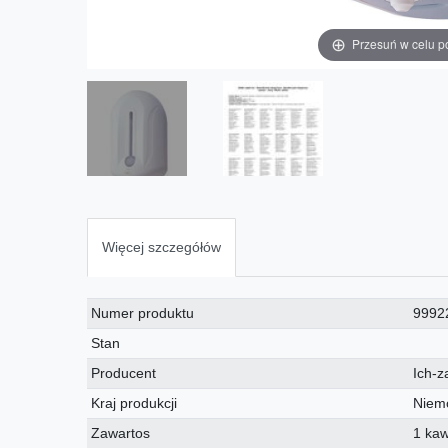
Przesuń w celu p
Więcej szczegółów
Charakterystyka
Wartość
Numer produktu
9992
techniczna
Stan
Producent
Ich-z
Kraj produkcji
Niem
Zawartos
1 ka