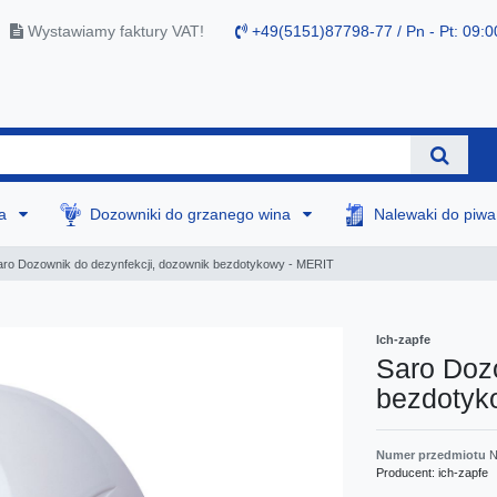
Wystawiamy faktury VAT!
+49(5151)87798-77 / Pn - Pt: 09:0
na
Dozowniki do grzanego wina
Nalewaki do piw
aro Dozownik do dezynfekcji, dozownik bezdotykowy - MERIT
Ich-zapfe
Saro Dozo
bezdotyk
Numer przedmiotu
N
Producent:
ich-zapfe