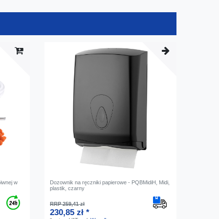
piwnej w
Dozownik na ręczniki papierowe - PQBMidiH, Midi,
plastik, czarny
RRP 259,41 zł
230,85 zł *