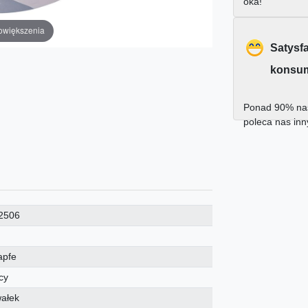
oka!
owiększenia
Satysf
konsu
Ponad 90% nas
poleca nas in
2506
apfe
cy
wałek