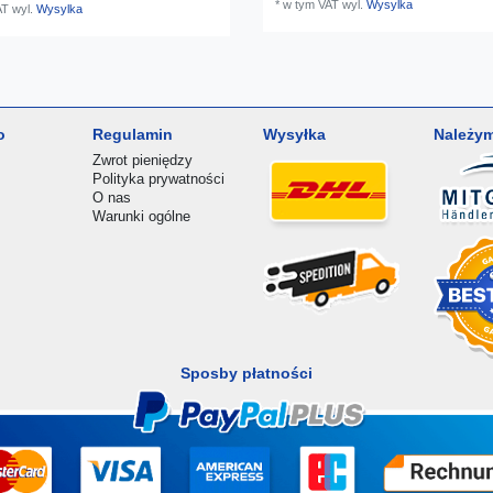
*
w tym VAT
wyl.
Wysylka
AT
wyl.
Wysylka
o
Regulamin
Wysyłka
Należym
Zwrot pieniędzy
Polityka prywatności
O nas
Warunki ogólne
Sposby płatności