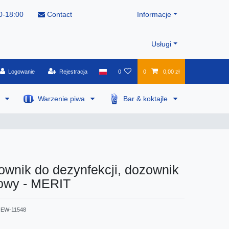
0-18:00
Contact
Informacje
Usługi
Logowanie
Rejestracja
0
0
0,00 zł
a
Warzenie piwa
Bar & koktajle
wnik do dezynfekcji, dozownik
owy - MERIT
EW-11548