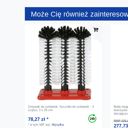
Może Cię również zaintereso
Zmywak do szklanek, Szczotki do szklanek - 3
Butla myj
części, 3 x 25 cm
tworzywa
dozujący
78,27 zł *
RRP 325,0
*
w tym VAT
wyl.
Wysylka
277,73