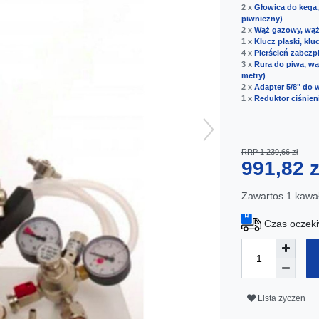
2 x
Głowica do kega,
piwniczny)
2 x
Wąż gazowy, wąż
1 x
Klucz płaski, kl
4 x
Pierścień zabezpi
3 x
Rura do piwa, wą
metry)
2 x
Adapter 5/8" do 
1 x
Reduktor ciśnieni
RRP 1 239,66 zł
991,82 
Zawartos
1
kawa
Czas oczeki
Lista zyczen