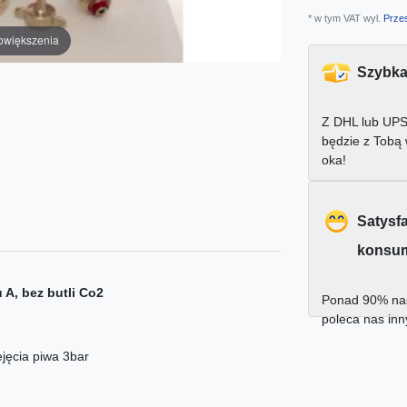
* w tym VAT wyl.
Przes
owiększenia
Szybka
Z DHL lub UPS
będzie z Tobą
oka!
Satysf
konsu
 A, bez butli Co2
Ponad 90% nas
poleca nas in
jęcia piwa 3bar