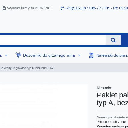
Wystawiamy faktury VAT!
+49(5151)87798-77 / Pn - Pt: 09:0
na
Dozowniki do grzanego wina
Nalewaki do piw
 2 krany, 2 głowice typ A, bez butli Co2
Ich-zapfe
Pakiet pa
typ A, be
Numer przedmiotu
4
Producent:
ich-zapfe
Zawartos zestawu p