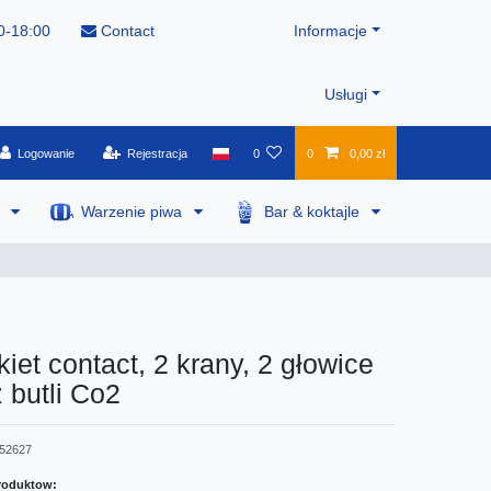
0-18:00
Contact
Informacje
Usługi
Logowanie
Rejestracja
0
0
0,00 zł
a
Warzenie piwa
Bar & koktajle
kiet contact, 2 krany, 2 głowice
z butli Co2
52627
roduktow: