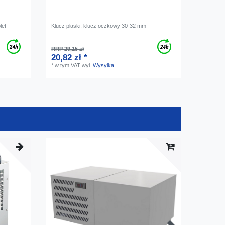
let
Klucz płaski, klucz oczkowy 30-32 mm
RRP 29,15 zł
20,82 zł *
*
w tym VAT
wyl.
Wysylka