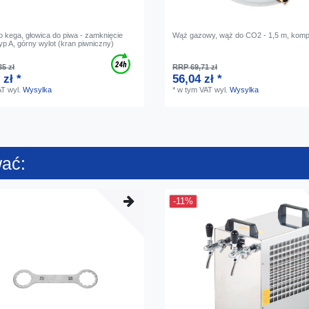
o kega, głowica do piwa - zamknięcie
Wąż gazowy, wąż do CO2 - 1,5 m, komp
yp A, górny wylot (kran piwniczny)
5 zł
RRP 69,71 zł
 zł *
56,04 zł *
AT
wyl.
Wysylka
*
w tym VAT
wyl.
Wysylka
wać:
-11%