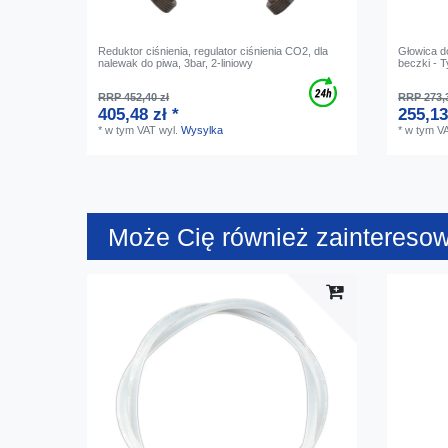
Reduktor ciśnienia, regulator ciśnienia CO2, dla
Głowica d
nalewak do piwa, 3bar, 2-liniowy
beczki - T
RRP 452,40 zł
RRP 273,3
405,48 zł *
255,13
*
w tym VAT
wyl.
Wysylka
*
w tym V
Może Cię również zaintereso