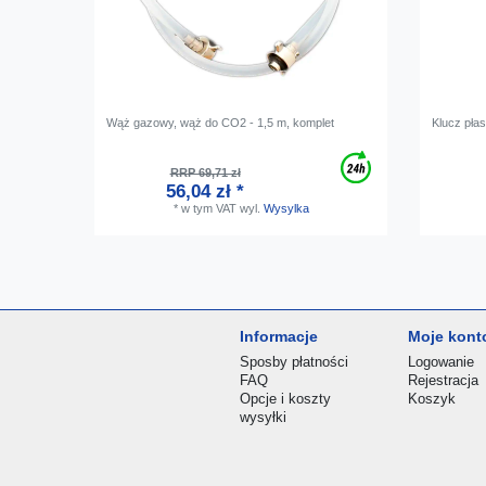
Wąż gazowy, wąż do CO2 - 1,5 m, komplet
Klucz pła
RRP 69,71 zł
56,04 zł *
*
w tym VAT
wyl.
Wysylka
Informacje
Moje kont
Sposby płatności
Logowanie
FAQ
Rejestracja
Opcje i koszty
Koszyk
wysyłki