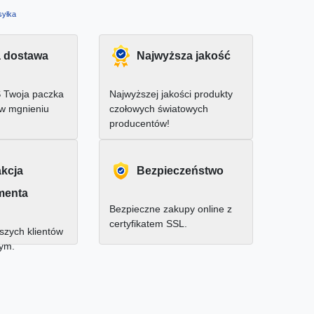
yłka
 dostawa
Najwyższa jakość
 Twoja paczka
Najwyższej jakości produkty
 w mgnieniu
czołowych światowych
producentów!
akcja
Bezpieczeństwo
menta
Bezpieczne zakupy online z
certyfikatem SSL.
zych klientów
nym.