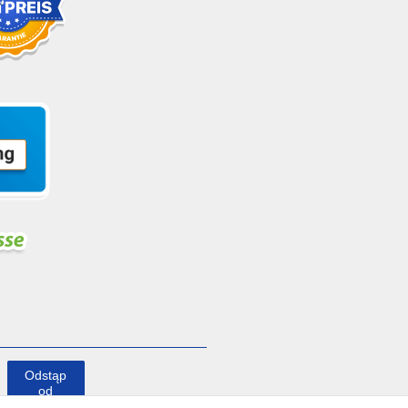
Odstąp
od
umowy