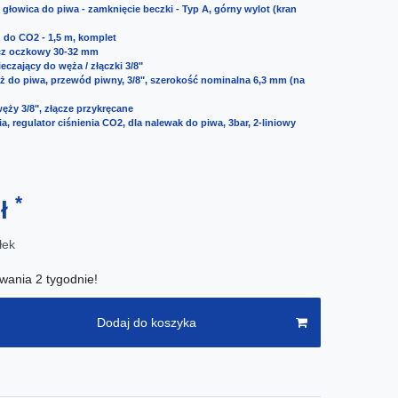
 głowica do piwa - zamknięcie beczki - Typ A, górny wylot (kran
 do CO2 - 1,5 m, komplet
ucz oczkowy 30-32 mm
eczający do węża / złączki 3/8"
ż do piwa, przewód piwny, 3/8", szerokość nominalna 6,3 mm (na
węży 3/8", złącze przykręcane
a, regulator ciśnienia CO2, dla nalewak do piwa, 3bar, 2-liniowy
*
zł
łek
wania 2 tygodnie!
Dodaj do koszyka