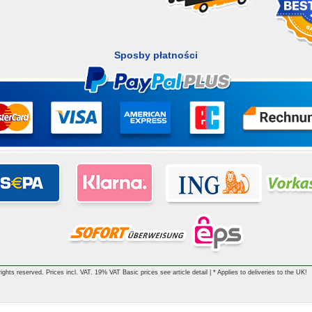
Sposby płatności
ghts reserved. Prices incl. VAT. 19% VAT Basic prices see article detail | * Applies to deliveries to the UK!