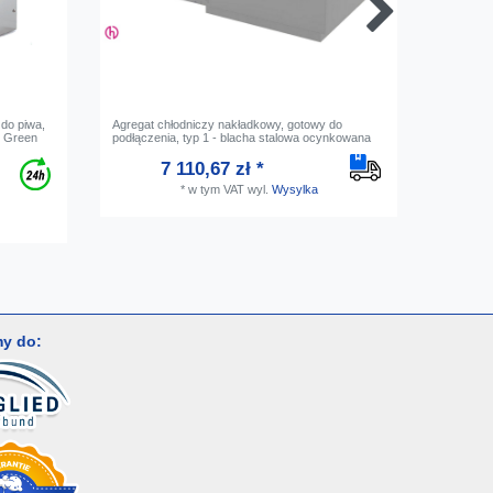
 do piwa,
Agregat chłodniczy nakładkowy, gotowy do
Reduktor 
h, Green
podłączenia, typ 1 - blacha stalowa ocynkowana
nalewak d
7 110,67 zł *
*
w tym VAT
wyl.
Wysylka
y do: