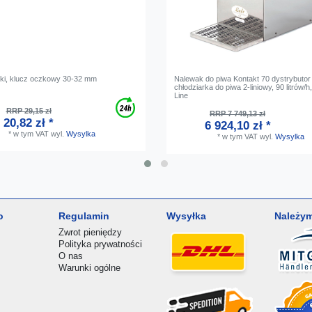
ski, klucz oczkowy 30-32 mm
Nalewak do piwa Kontakt 70 dystrybutor
chłodziarka do piwa 2-liniowy, 90 litrów/
Line
RRP 29,15 zł
RRP 7 749,13 zł
20,82 zł *
6 924,10 zł *
*
w tym VAT
wyl.
Wysylka
*
w tym VAT
wyl.
Wysylka
o
Regulamin
Wysyłka
Należym
Zwrot pieniędzy
Polityka prywatności
O nas
Warunki ogólne