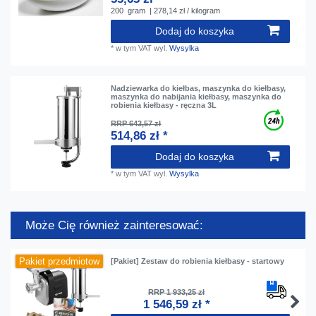
200
gram
| 278,14 zł / kilogram
Dodaj do koszyka
*
w tym VAT
wyl.
Wysylka
Nadziewarka do kiełbas, maszynka do kiełbasy,
maszynka do nabijania kiełbasy, maszynka do
robienia kiełbasy - ręczna 3L
RRP 643,57 zł
514,86 zł *
Dodaj do koszyka
*
w tym VAT
wyl.
Wysylka
Może Cię również zainteresować:
Pakiet przedmiotow
[Pakiet] Zestaw do robienia kiełbasy - startowy
RRP 1 933,25 zł
1 546,59 zł *