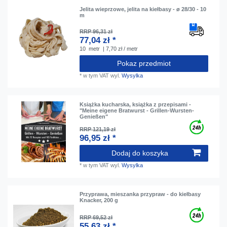
Jelita wieprzowe, jelita na kiełbasy - ø 28/30 - 10
m
RRP 96,31 zł
77,04 zł *
10
metr
| 7,70 zł / metr
Pokaz przedmiot
*
w tym VAT
wyl.
Wysylka
Książka kucharska, książka z przepisami -
"Meine eigene Bratwurst - Grillen-Wursten-
Genießen"
RRP 121,19 zł
96,95 zł *
Dodaj do koszyka
*
w tym VAT
wyl.
Wysylka
Przyprawa, mieszanka przypraw - do kiełbasy
Knacker, 200 g
RRP 69,52 zł
55,63 zł *