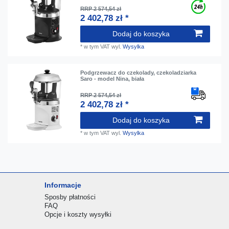
RRP 2 574,54 zł
2 402,78 zł *
Dodaj do koszyka
*
w tym VAT
wyl.
Wysylka
Podgrzewacz do czekolady, czekoladziarka
Saro - model Nina, biała
RRP 2 574,54 zł
2 402,78 zł *
Dodaj do koszyka
*
w tym VAT
wyl.
Wysylka
Informacje
Sposby płatności
FAQ
Opcje i koszty wysyłki