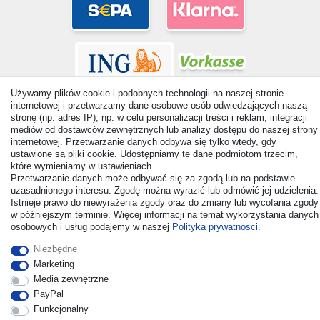
Używamy plików cookie i podobnych technologii na naszej stronie
internetowej i przetwarzamy dane osobowe osób odwiedzających naszą
stronę (np. adres IP), np. w celu personalizacji treści i reklam, integracji
mediów od dostawców zewnętrznych lub analizy dostępu do naszej strony
internetowej. Przetwarzanie danych odbywa się tylko wtedy, gdy
© Copyright 2026 | Wszelkie prawa zastrzezone. - All rights
ustawione są pliki cookie. Udostępniamy te dane podmiotom trzecim,
reserved. Prices incl. VAT. 19% VAT Basic prices see article detail
które wymieniamy w ustawieniach.
| * Applies to deliveries to the UK!
Przetwarzanie danych może odbywać się za zgodą lub na podstawie
uzasadnionego interesu. Zgodę można wyrazić lub odmówić jej udzielenia.
Istnieje prawo do niewyrażenia zgody oraz do zmiany lub wycofania zgody
Kontakt
Odstąp od umowy tutaj
w późniejszym terminie. Więcej informacji na temat wykorzystania danych
osobowych i usług podajemy w naszej
Polityka prywatnosci
.
Niezbędne
Marketing
Media zewnętrzne
PayPal
Funkcjonalny