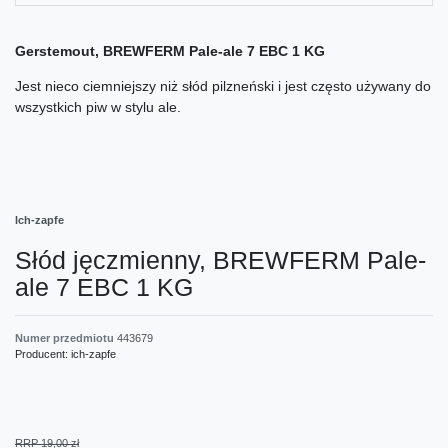
Gerstemout, BREWFERM Pale-ale 7 EBC 1 KG
Jest nieco ciemniejszy niż słód pilzneński i jest często używany do
wszystkich piw w stylu ale.
Ich-zapfe
Słód jęczmienny, BREWFERM Pale-
ale 7 EBC 1 KG
Numer przedmiotu
443679
Producent:
ich-zapfe
RRP 19,00 zł