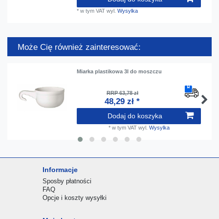
*
w tym VAT
wyl.
Wysylka
Może Cię również zainteresować:
Miarka plastikowa 3l do moszczu
RRP 63,78 zł
48,29 zł *
Dodaj do koszyka
*
w tym VAT
wyl.
Wysylka
Informacje
Sposby płatności
FAQ
Opcje i koszty wysyłki