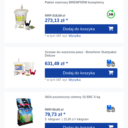
Pakiet startowy BREWFERM kompletny
RRP 318,59 zł
273,13 zł *
Dodaj do koszyka
*
w tym VAT
wyl.
Wysylka
Zestaw do warzenia piwa - Brewferm Startpaket
Deluxe
631,49 zł *
Dodaj do koszyka
*
w tym VAT
wyl.
Wysylka
Słód pszeniczny ciemny 15 EBC 5 kg
RRP 85,65 zł
79,73 zł *
5
kilogram
| 15,95 zł / kilogram
Dodaj do koszyka