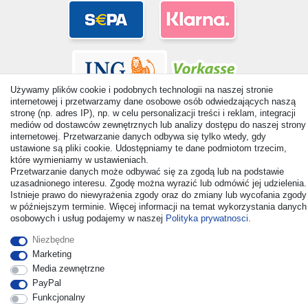
Używamy plików cookie i podobnych technologii na naszej stronie
internetowej i przetwarzamy dane osobowe osób odwiedzających naszą
stronę (np. adres IP), np. w celu personalizacji treści i reklam, integracji
mediów od dostawców zewnętrznych lub analizy dostępu do naszej strony
internetowej. Przetwarzanie danych odbywa się tylko wtedy, gdy
ustawione są pliki cookie. Udostępniamy te dane podmiotom trzecim,
© Copyright 2026 | Wszelkie prawa zastrzezone. - All rights
które wymieniamy w ustawieniach.
reserved. Prices incl. VAT. 19% VAT Basic prices see article detail
Przetwarzanie danych może odbywać się za zgodą lub na podstawie
| * Applies to deliveries to the UK!
uzasadnionego interesu. Zgodę można wyrazić lub odmówić jej udzielenia.
Istnieje prawo do niewyrażenia zgody oraz do zmiany lub wycofania zgody
w późniejszym terminie. Więcej informacji na temat wykorzystania danych
Kontakt
Odstąp od umowy tutaj
osobowych i usług podajemy w naszej
Polityka prywatnosci
.
Niezbędne
Marketing
Media zewnętrzne
PayPal
Funkcjonalny