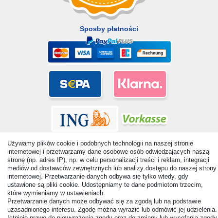
Sposby płatności
Używamy plików cookie i podobnych technologii na naszej stronie
internetowej i przetwarzamy dane osobowe osób odwiedzających naszą
stronę (np. adres IP), np. w celu personalizacji treści i reklam, integracji
mediów od dostawców zewnętrznych lub analizy dostępu do naszej strony
internetowej. Przetwarzanie danych odbywa się tylko wtedy, gdy
© Copyright 2026 | Wszelkie prawa zastrzezone. - All rights
ustawione są pliki cookie. Udostępniamy te dane podmiotom trzecim,
reserved. Prices incl. VAT. 19% VAT Basic prices see article detail
które wymieniamy w ustawieniach.
| * Applies to deliveries to the UK!
Przetwarzanie danych może odbywać się za zgodą lub na podstawie
uzasadnionego interesu. Zgodę można wyrazić lub odmówić jej udzielenia.
Istnieje prawo do niewyrażenia zgody oraz do zmiany lub wycofania zgody