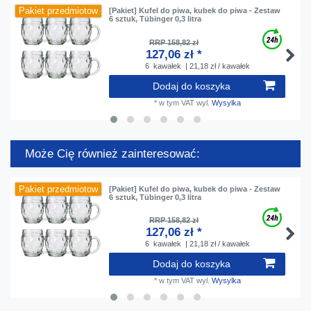
Pakiet przedmiotow
[Pakiet] Kufel do piwa, kubek do piwa - Zestaw
6 sztuk, Tübinger 0,3 litra
RRP 158,82 zł
127,06 zł *
6
kawałek
| 21,18 zł / kawałek
Dodaj do koszyka
*
w tym VAT
wyl.
Wysylka
Może Cię również zainteresować:
Pakiet przedmiotow
[Pakiet] Kufel do piwa, kubek do piwa - Zestaw
6 sztuk, Tübinger 0,3 litra
RRP 158,82 zł
127,06 zł *
6
kawałek
| 21,18 zł / kawałek
Dodaj do koszyka
*
w tym VAT
wyl.
Wysylka