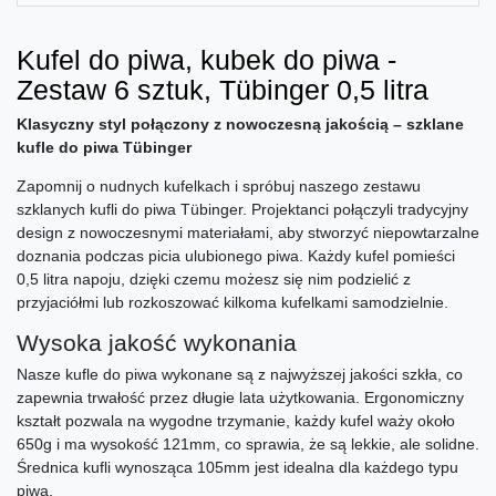
Kufel do piwa, kubek do piwa -
Zestaw 6 sztuk, Tübinger 0,5 litra
Klasyczny styl połączony z nowoczesną jakością – szklane
kufle do piwa Tübinger
Zapomnij o nudnych kufelkach i spróbuj naszego zestawu
szklanych kufli do piwa Tübinger. Projektanci połączyli tradycyjny
design z nowoczesnymi materiałami, aby stworzyć niepowtarzalne
doznania podczas picia ulubionego piwa. Każdy kufel pomieści
0,5 litra napoju, dzięki czemu możesz się nim podzielić z
przyjaciółmi lub rozkoszować kilkoma kufelkami samodzielnie.
Wysoka jakość wykonania
Nasze kufle do piwa wykonane są z najwyższej jakości szkła, co
zapewnia trwałość przez długie lata użytkowania. Ergonomiczny
kształt pozwala na wygodne trzymanie, każdy kufel waży około
650g i ma wysokość 121mm, co sprawia, że są lekkie, ale solidne.
Średnica kufli wynosząca 105mm jest idealna dla każdego typu
piwa.