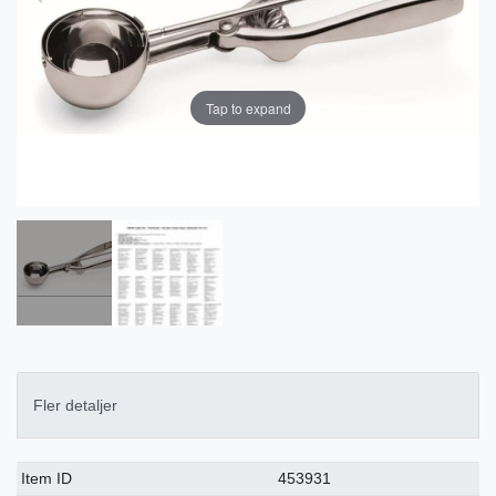
Tap to expand
Fler detaljer
Ceres::Template.singleItemTechnicalDataAttribute
Ceres::Template.singleItemTechnicalDataValue
Item ID
453931