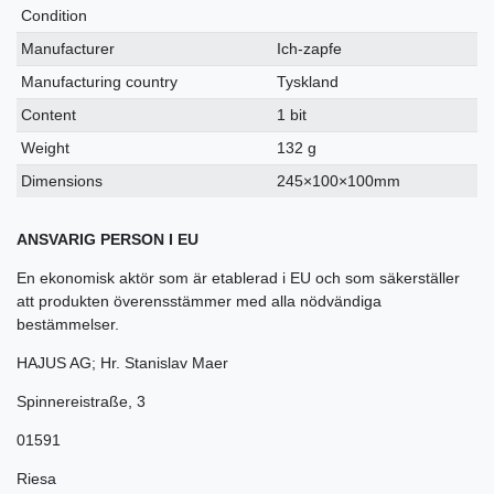
Condition
Manufacturer
Ich-zapfe
Manufacturing country
Tyskland
Content
1 bit
Weight
132 g
Dimensions
245×100×100mm
ANSVARIG PERSON I EU
En ekonomisk aktör som är etablerad i EU och som säkerställer
att produkten överensstämmer med alla nödvändiga
bestämmelser.
HAJUS AG; Hr. Stanislav Maer
Spinnereistraße
,
3
01591
Riesa