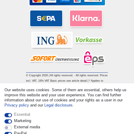
© Copyright 2026 | All rights reserved. - All rights reserved. Prices
incl. VAT. 19% VAT Basic prices see article detail | * Applies to
deliveries to the UK!
Our website uses cookies. Some of them are essential, others help us
improve this website and your user experience. You can find further
information about our use of cookies and your rights as a user in our
Contact
Withdraw from contract here
Privacy policy
and our
Legal disclosure
.
Essential
Marketing
External media
PayPal