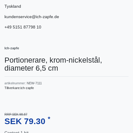
Tyskland
kundenservice@ich-zapfe.de
+49 5151 87798 10
Ich-zapfe
Portionerare, krom-nickelstål,
diameter 6,5 cm
artikelnummer:
NEW-7111
Tillverkare:
ich-zapfe
RRP SEK 98.87
*
SEK 79.30
Content
1
bit