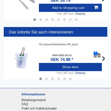
SEK 26.78 *
Add to shopping cart
*
Incl. VAT
excl.
Shipping
Das könnte Sie auch interessieren:
Vin kylare/Sektkühler PP, plast
RRP SEK 93.72
SEK 74.98 *
Show item
*
Incl. VAT
excl.
Shipping
Informationen
Betalningsmetod
FAQ
Frakt och fraktkostnader