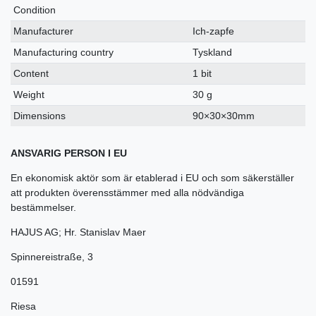
Condition
Manufacturer
Ich-zapfe
Manufacturing country
Tyskland
Content
1 bit
Weight
30 g
Dimensions
90×30×30mm
ANSVARIG PERSON I EU
En ekonomisk aktör som är etablerad i EU och som säkerställer
att produkten överensstämmer med alla nödvändiga
bestämmelser.
HAJUS AG; Hr. Stanislav Maer
Spinnereistraße
,
3
01591
Riesa