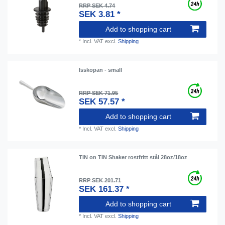
RRP SEK 4.74
SEK 3.81 *
Add to shopping cart
*
Incl. VAT
excl.
Shipping
Isskopan - small
RRP SEK 71.95
SEK 57.57 *
Add to shopping cart
*
Incl. VAT
excl.
Shipping
TIN on TIN Shaker rostfritt stål 28oz/18oz
RRP SEK 201.71
SEK 161.37 *
Add to shopping cart
*
Incl. VAT
excl.
Shipping