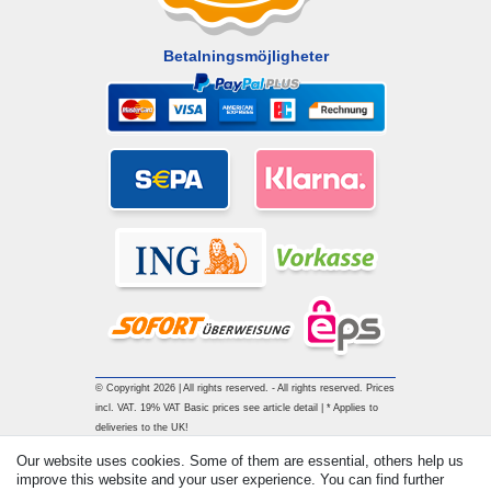
Betalningsmöjligheter
© Copyright 2026 | All rights reserved. - All rights reserved. Prices
incl. VAT. 19% VAT Basic prices see article detail | * Applies to
deliveries to the UK!
Our website uses cookies. Some of them are essential, others help us
improve this website and your user experience. You can find further
Contact
Withdraw from contract here