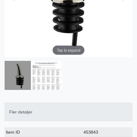
Tap to expand
Fler detaljer
Ceres::Template.singleItemTechnicalDataAttribute
Ceres::Template.singleItemTechnicalDataValue
Item ID
453843