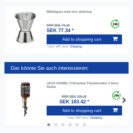
Mätbägare med inre skalning
RRP SEK 79.30
SEK 77.34 *
Add to shopping cart
*
Incl. VAT
excl.
Shipping
Das könnte Sie auch interessieren:
JACK DANIEL'S Roterbar Flaskeholder 3 liters
flaska
RRP SEK 229.25
SEK 183.42 *
Add to shopping cart
*
Incl. VAT
excl.
Shipping