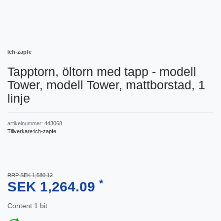
Ich-zapfe
Tapptorn, öltorn med tapp - modell
Tower, modell Tower, mattborstad, 1
linje
artikelnummer:
443068
Tillverkare:
ich-zapfe
RRP SEK 1,580.12
*
SEK 1,264.09
Content
1
bit