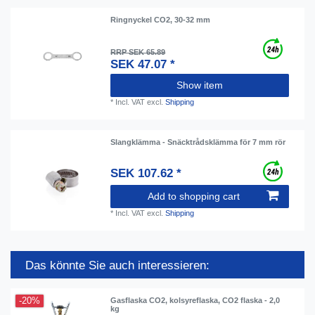
Ringnyckel CO2, 30-32 mm
RRP SEK 65.89
SEK 47.07 *
Show item
*
Incl. VAT
excl.
Shipping
Slangklämma - Snäcktrådsklämma för 7 mm rör
SEK 107.62 *
Add to shopping cart
*
Incl. VAT
excl.
Shipping
Das könnte Sie auch interessieren:
-20%
Gasflaska CO2, kolsyreflaska, CO2 flaska - 2,0
kg