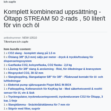
Ich-zapfe
Komplett kombinerad uppsättning -
Öltapp STREAM 50 2-rads , 50 liter/t
för vin och öl
artikelnummer:
NEW-10510
Tillverkare:
ich-zapfe
Item bundle content:
1 x
CO2 slang - komplett slang på 1.5 m
6 x
Ölslang 3/8" (6,3 mm) säljs per meter - dryck & tryckluftsslang för
dispenseringssystem
1 x
Gasflaska CO2, kolsyreflaska, CO2 flaska - 2,0 kg
6 x
Låsring för 3/8" slang & anslutning - Röd, för ölledningar & kransystem
1 x
Ringnyckel CO2, 30-32 mm
1 x
Slangkoppling, Slangadapter 5/8" för 3/8" - Påskruvad kontakt för öl- och
luftledningar
1 x
Elektrisk pump självsugande Flojet BAG IN BOX
1 x
Fatkoppling, Kelleranstich för KeyKeg fat - Med säkerhetsventil & rostfri
sensor för öl, vin & läsk
1 x
Tryckregulator, tryckreduceringsventil, tryckreducerare CO2 för Öltapp, 3
bar, 1-linje
1 x
Slangklämma - Snäcktrådsklämma för 7 mm rör
1 x
Stigrör med filter, sugrör