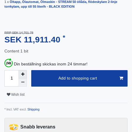
1 x
Öltapp, Ölautomat, Ölmaskin - STREAM 50 öllåda, flödeskylare 2-linje
torrkylare, upp till 55 liter/h - BLACK EDITION
RRP SEK 14,701.78
*
SEK 11,911.40
Content
1
bit
Din beställning skickas inom 24 timmar!
Add to shopping cart
Wish list
* Incl. VAT excl.
Shipping
Snabb leverans