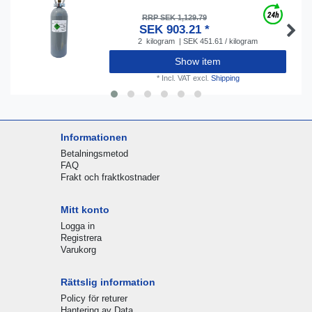
RRP SEK 1,129.79
SEK 903.21 *
2
kilogram
| SEK 451.61 / kilogram
Show item
*
Incl. VAT
excl.
Shipping
Informationen
Betalningsmetod
FAQ
Frakt och fraktkostnader
Mitt konto
Logga in
Registrera
Varukorg
Rättslig information
Policy för returer
Hantering av Data