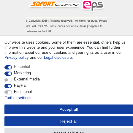
© Copyright 2026 | All rights reserved. - All rights reserved. Prices
incl. VAT. 19% VAT Basic prices see article detail | * Applies to
deliveries to the UK!
Our website uses cookies. Some of them are essential, others help us
Contact
Withdraw from contract here
improve this website and your user experience. You can find further
information about our use of cookies and your rights as a user in our
Privacy policy
and our
Legal disclosure
.
Essential
Marketing
External media
PayPal
Functional
Further settings
Accept all
Reject all