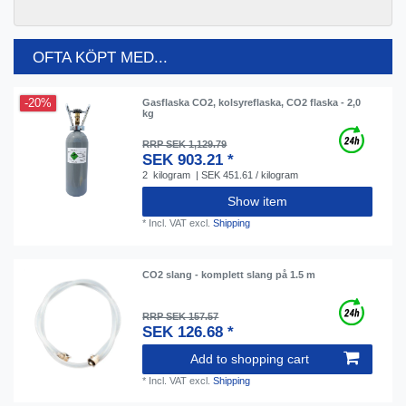
OFTA KÖPT MED...
-20%
Gasflaska CO2, kolsyreflaska, CO2 flaska - 2,0
kg
RRP SEK 1,129.79
SEK 903.21 *
2
kilogram
| SEK 451.61 / kilogram
Show item
*
Incl. VAT
excl.
Shipping
CO2 slang - komplett slang på 1.5 m
RRP SEK 157.57
SEK 126.68 *
Add to shopping cart
*
Incl. VAT
excl.
Shipping