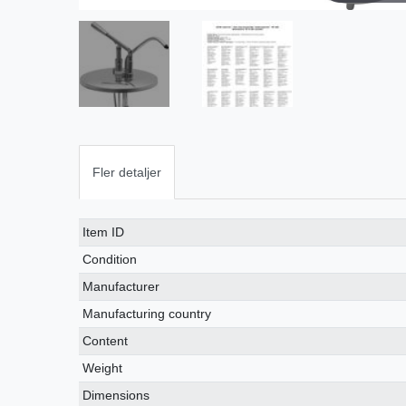
Fler detaljer
Ceres::Template.singleItemTechnicalDataAttribute
Ceres::Template.singleItemTechnicalDataValue
Item ID
Condition
Manufacturer
Manufacturing country
Content
Weight
Dimensions