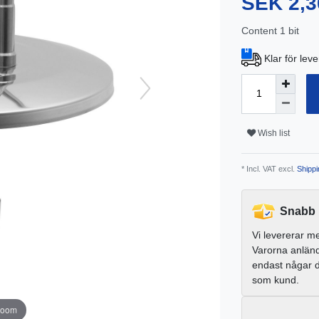
SEK 2,3
Content
1
bit
Klar för lev
Wish list
* Incl. VAT excl.
Shippi
Snabb 
Vi levererar m
Varorna anlän
endast någar 
som kund.
zoom