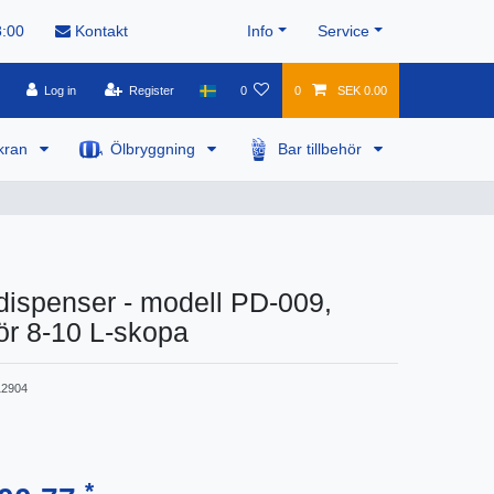
8:00
Kontakt
Info
Service
Log in
Register
0
0
SEK 0.00
kran
Ölbryggning
Bar tillbehör
ispenser - modell PD-009,
ör 8-10 L-skopa
2904
*