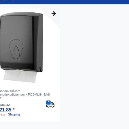
nddukshållare,
ndduksdispenser - PQBMidiH, Midi,
t
586.42
21.85 *
excl.
Shipping