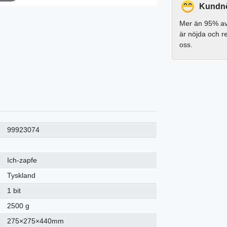
Kundnö
Mer än 95% av
är nöjda och 
oss.
99923074
Ich-zapfe
Tyskland
1 bit
2500 g
275×275×440mm