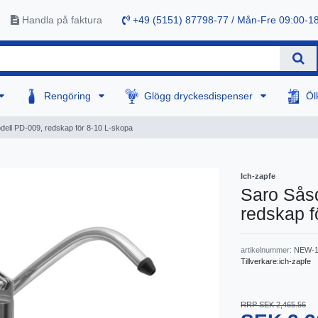
Handla på faktura
+49 (5151) 87798-77 / Mån-Fre 09:00-1
Rengöring
Glögg dryckesdispenser
Öl
dell PD-009, redskap för 8-10 L-skopa
Ich-zapfe
Saro Såsd
redskap f
artikelnummer:
NEW-1
Tillverkare:
ich-zapfe
RRP SEK 2,465.56