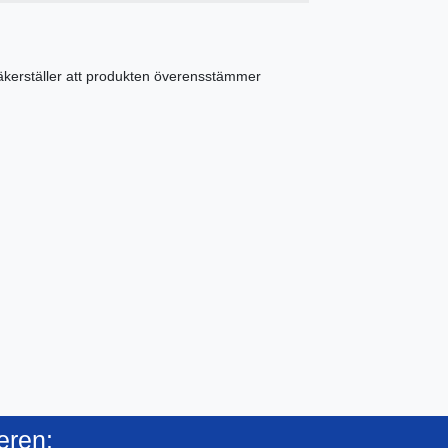
äkerställer att produkten överensstämmer
eren: