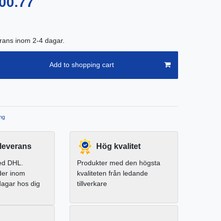
00.77
erans inom 2-4 dagar.
Add to shopping cart
ng
leverans
Hög kvalitet
ed DHL.
Produkter med den högsta
der inom
kvaliteten från ledande
dagar hos dig
tillverkare