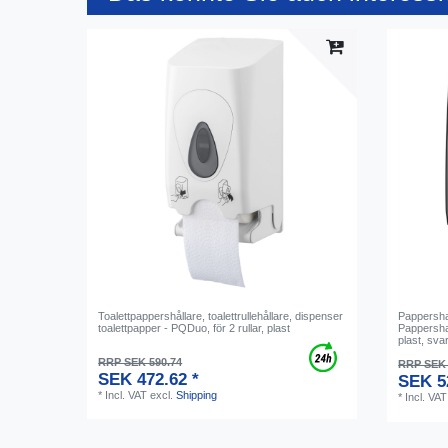
Toalettpappershållare, toalettrullehållare, dispenser
Pappersha
toalettpapper - PQDuo, för 2 rullar, plast
Pappersha
plast, svar
RRP SEK 590.74
RRP SEK 
SEK 472.62 *
SEK 5
*
Incl. VAT
excl.
Shipping
*
Incl. VAT