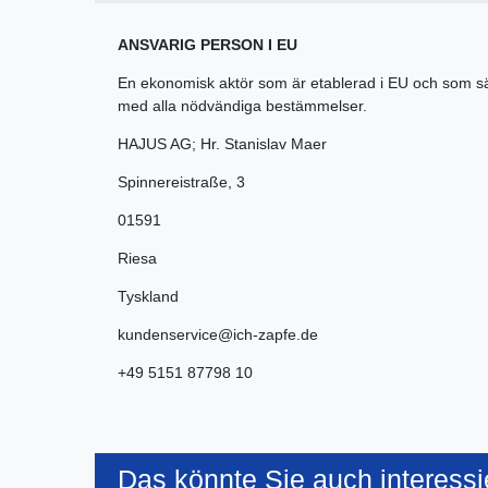
ANSVARIG PERSON I EU
En ekonomisk aktör som är etablerad i EU och som s
med alla nödvändiga bestämmelser.
HAJUS AG; Hr. Stanislav Maer
Spinnereistraße
,
3
01591
Riesa
Tyskland
kundenservice@ich-zapfe.de
+49 5151 87798 10
Das könnte Sie auch interessi