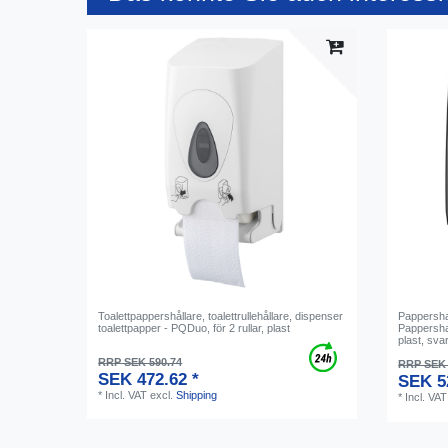
Toalettpappershållare, toalettrullehållare, dispenser
Pappersha
toalettpapper - PQDuo, för 2 rullar, plast
Pappersha
plast, svar
RRP SEK 590.74
RRP SEK 
SEK 472.62 *
SEK 5
*
Incl. VAT
excl.
Shipping
*
Incl. VAT