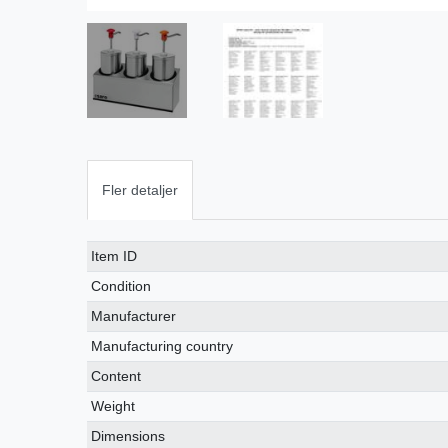
Fler detaljer
Ceres::Template.singleItemTechnicalDataAttribute
Ceres::Template.singleItemTechnicalDataValue
Item ID
Condition
Manufacturer
Manufacturing country
Content
Weight
Dimensions