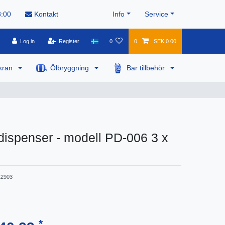
8:00
Kontakt
Info
Service
Log in
Register
0
0
SEK 0.00
kran
Ölbryggning
Bar tillbehör
ispenser - modell PD-006 3 x
2903
*