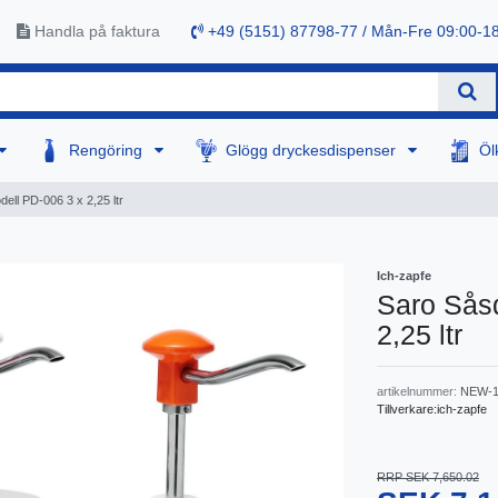
Handla på faktura
+49 (5151) 87798-77 / Mån-Fre 09:00-1
Rengöring
Glögg dryckesdispenser
Öl
ell PD-006 3 x 2,25 ltr
Ich-zapfe
Saro Såsd
2,25 ltr
artikelnummer:
NEW-1
Tillverkare:
ich-zapfe
RRP SEK 7,650.02