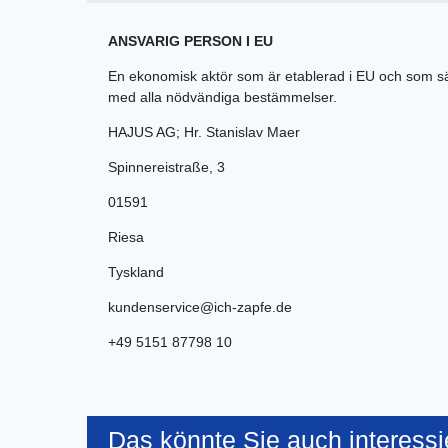
ANSVARIG PERSON I EU
En ekonomisk aktör som är etablerad i EU och som s
med alla nödvändiga bestämmelser.
HAJUS AG; Hr. Stanislav Maer
Spinnereistraße
,
3
01591
Riesa
Tyskland
kundenservice@ich-zapfe.de
+49 5151 87798 10
Das könnte Sie auch interessi