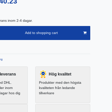
40.23
erans inom 2-4 dagar.
Add to shopping cart
ng
leverans
Hög kvalitet
ed DHL.
Produkter med den högsta
der inom
kvaliteten från ledande
dagar hos dig
tillverkare