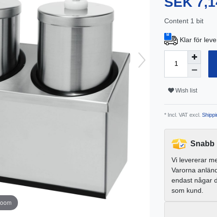
SEK 7,1
Content
1
bit
Klar för lev
Wish list
* Incl. VAT excl.
Shippi
Snabb 
Vi levererar m
Varorna anlän
endast någar 
som kund.
zoom