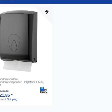
nddukshållare,
ndduksdispenser - PQBMidiH, Midi,
t
586.42
21.85 *
excl.
Shipping