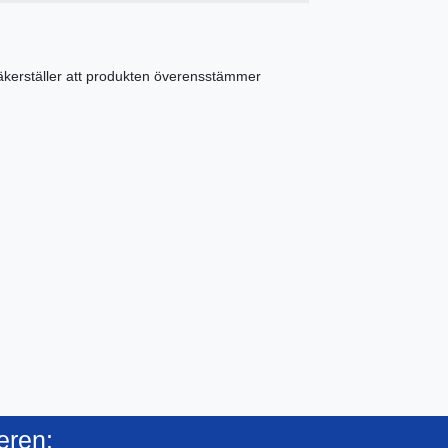
äkerställer att produkten överensstämmer
eren: