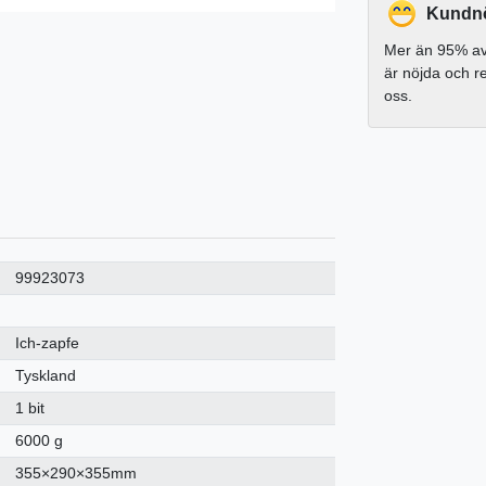
Kundnö
Mer än 95% av
är nöjda och 
oss.
99923073
Ich-zapfe
Tyskland
1 bit
6000 g
355×290×355mm