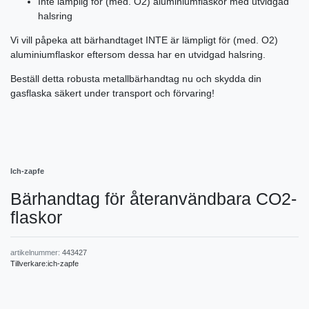
Inte lämplig för (med. O2) aluminiumflaskor med utvidgad
halsring
Vi vill påpeka att bärhandtaget INTE är lämpligt för (med. O2)
aluminiumflaskor eftersom dessa har en utvidgad halsring.
Beställ detta robusta metallbärhandtag nu och skydda din
gasflaska säkert under transport och förvaring!
Ich-zapfe
Bärhandtag för återanvändbara CO2-
flaskor
artikelnummer:
443427
Tillverkare:
ich-zapfe