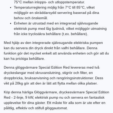
75°C mellan inlopps- och utloppstemperatur.
Temperaturreglering möjlig från 7°C till 85°C, vilket
möjliggör en skräddarsydd servering baserad på dina
behov och önskemål.
Enheten är utrustad med en integrerad självsugande
elektrisk pump med låg ljudnivå, vilket möjliggör utmatning
från icke trycksäkra behållare (t.ex. behållare).
Med hjälp av den integrerade självsugande elektriska pumpen
kan du servera din dryck direkt från valfri behållare. Denna
funktion gör det mycket enkelt att använda enheten och gör att du
kan ha prickiga behållare.
Denna glöggvärmare Special Edition Red levereras med två
dryckeslangar med skruvanslutning, stigrör och filter, en
droppbricka, bruksanvisning och rengöringsinstruktioner. Dess
vikt på 28kg gör att den är lätt att flytta mellan olika platser.
Köp denna härliga Glöggvärmare, dryckesvärmare Special Edition
Red - 2-linje, 9 kW, elektrisk pump nu och servera en fantastisk
upplevelse för dina gäster. Ett måste för alla som är ute efter en
pålitlig, effektiv och stilfull glöggautomat.