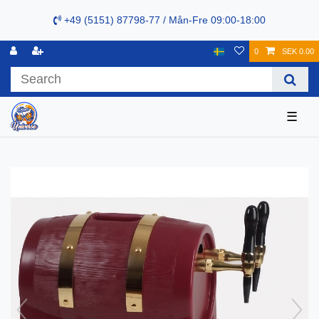
+49 (5151) 87798-77 / Mån-Fre 09:00-18:00
0
SEK 0.00
☰