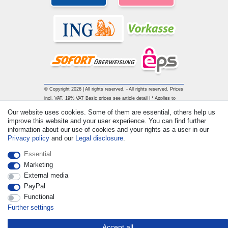
© Copyright 2026 | All rights reserved. - All rights reserved. Prices
incl. VAT. 19% VAT Basic prices see article detail | * Applies to
deliveries to the UK!
Our website uses cookies. Some of them are essential, others help us
improve this website and your user experience. You can find further
information about our use of cookies and your rights as a user in our
Contact
Withdraw from contract here
Privacy policy
and our
Legal disclosure
.
Essential
Marketing
External media
PayPal
Functional
Further settings
Accept all