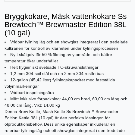
Bryggkokare, Mäsk vattenkokare Ss
Brewtech™ Brewmaster Edition 38L
(10 gal)
Vridbar fyllning låg och ett showglas integrerat i den tredelade
kulkranen för kontroll av klarheten under kylningsprocessen
Nytt skålgolv för 50 % ökning av ytområdet och bättre
temperatur ökar underhållet
Helt hygieniskt svetsade TC-skruvanslutningar
1,2 mm 304-soil stål och en 2 mm 304 rostfri bas
12-gallon (45,42 liter) fyllningskapacitet med fastställda
volymmarkeringar
Vridbart inspelningsöra
Mått inklusive förpackning: 44,00 cm bred, 60,00 cm lång och
48,00 cm lång. Vikt: 14,00 kg
Denna Brew Kettle, Mash Kettle Ss Brewtech™ Brewmaster
Edition Kettle 38L (10 gal) är den perfekta lösningen för
ölproduktionsbehov. Dess unika egenskaper inkluderar en
roterbar fyllningslåg och ett showglas integrerat i den tredelade