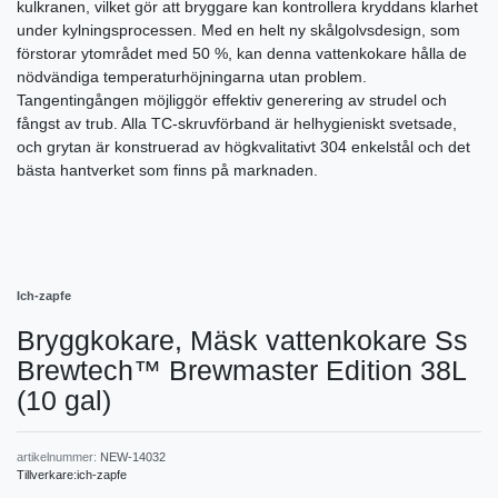
kulkranen, vilket gör att bryggare kan kontrollera kryddans klarhet
under kylningsprocessen. Med en helt ny skålgolvsdesign, som
förstorar ytområdet med 50 %, kan denna vattenkokare hålla de
nödvändiga temperaturhöjningarna utan problem.
Tangentingången möjliggör effektiv generering av strudel och
fångst av trub. Alla TC-skruvförband är helhygieniskt svetsade,
och grytan är konstruerad av högkvalitativt 304 enkelstål och det
bästa hantverket som finns på marknaden.
Ich-zapfe
Bryggkokare, Mäsk vattenkokare Ss
Brewtech™ Brewmaster Edition 38L
(10 gal)
artikelnummer:
NEW-14032
Tillverkare:
ich-zapfe