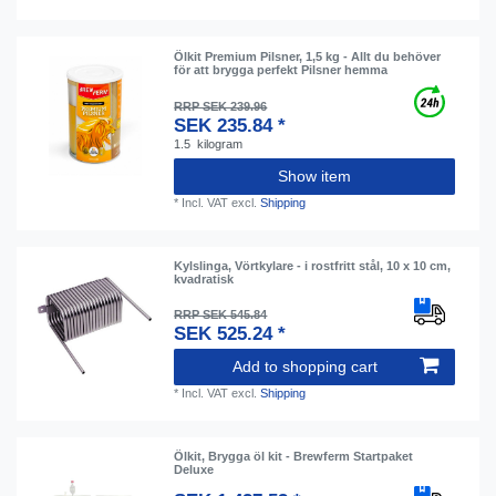
Ölkit Premium Pilsner, 1,5 kg - Allt du behöver
för att brygga perfekt Pilsner hemma
RRP SEK 239.96
SEK 235.84 *
1.5
kilogram
Show item
*
Incl. VAT
excl.
Shipping
Kylslinga, Vörtkylare - i rostfritt stål, 10 x 10 cm,
kvadratisk
RRP SEK 545.84
SEK 525.24 *
Add to shopping cart
*
Incl. VAT
excl.
Shipping
Ölkit, Brygga öl kit - Brewferm Startpaket
Deluxe