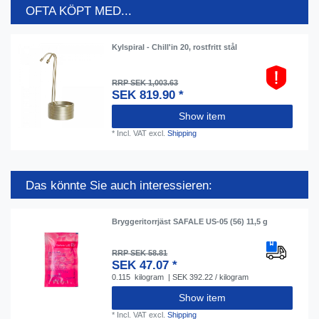
OFTA KÖPT MED...
Kylspiral - Chill'in 20, rostfritt stål
RRP SEK 1,003.63
SEK 819.90 *
Show item
*
Incl. VAT
excl.
Shipping
Das könnte Sie auch interessieren:
Bryggeritorrjäst SAFALE US-05 (56) 11,5 g
RRP SEK 58.81
SEK 47.07 *
0.115
kilogram
| SEK 392.22 / kilogram
Show item
*
Incl. VAT
excl.
Shipping