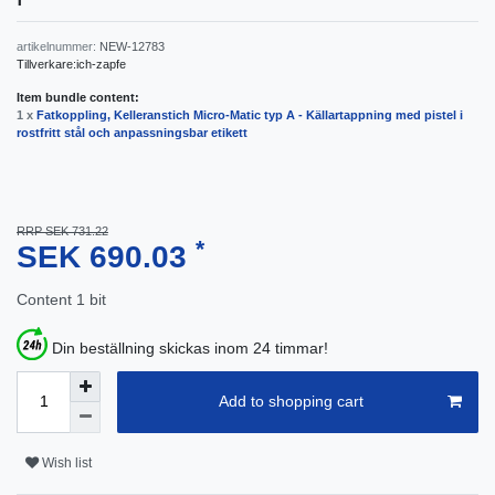
artikelnummer:
NEW-12783
Tillverkare:
ich-zapfe
Item bundle content:
1 x
Fatkoppling, Kelleranstich Micro-Matic typ A - Källartappning med pistel i
rostfritt stål och anpassningsbar etikett
RRP SEK 731.22
*
SEK 690.03
Content
1
bit
Din beställning skickas inom 24 timmar!
Add to shopping cart
Wish list