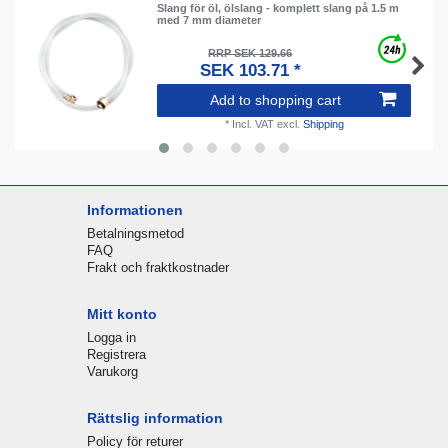
Slang för öl, ölslang - komplett slang på 1.5 m
med 7 mm diameter
RRP SEK 129.66
SEK 103.71 *
Add to shopping cart
*
Incl. VAT
excl.
Shipping
Informationen
Betalningsmetod
FAQ
Frakt och fraktkostnader
Mitt konto
Logga in
Registrera
Varukorg
Rättslig information
Policy för returer