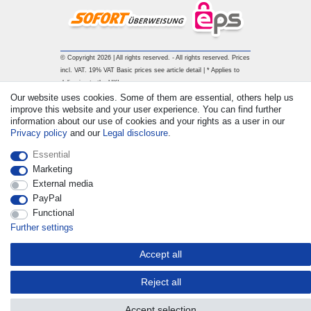
© Copyright 2026 | All rights reserved. - All rights reserved. Prices
incl. VAT. 19% VAT Basic prices see article detail | * Applies to
deliveries to the UK!
Our website uses cookies. Some of them are essential, others help us
improve this website and your user experience. You can find further
Contact
Withdraw from contract here
information about our use of cookies and your rights as a user in our
Privacy policy
and our
Legal disclosure
.
Essential
Marketing
External media
PayPal
Functional
Further settings
Accept all
Reject all
Accept selection