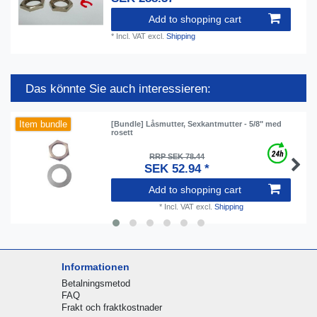
Add to shopping cart
*
Incl. VAT
excl.
Shipping
Das könnte Sie auch interessieren:
Item bundle
[Bundle] Låsmutter, Sexkantmutter - 5/8" med
rosett
RRP SEK 78.44
SEK 52.94 *
Add to shopping cart
*
Incl. VAT
excl.
Shipping
Informationen
Betalningsmetod
FAQ
Frakt och fraktkostnader