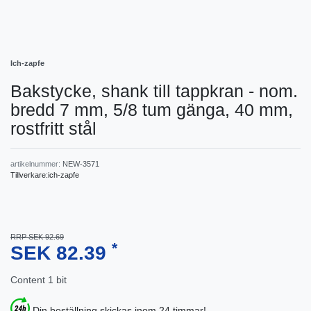
Ich-zapfe
Bakstycke, shank till tappkran - nom.
bredd 7 mm, 5/8 tum gänga, 40 mm,
rostfritt stål
artikelnummer:
NEW-3571
Tillverkare:
ich-zapfe
RRP SEK 92.69
*
SEK 82.39
Content
1
bit
Din beställning skickas inom 24 timmar!