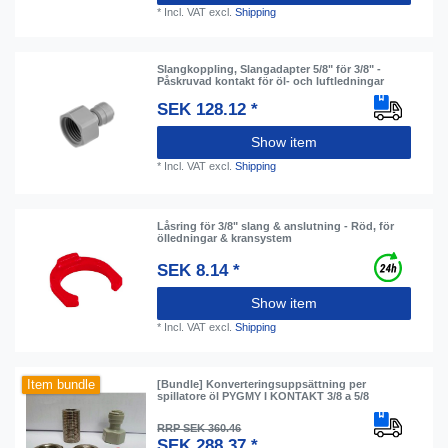
*
Incl. VAT
excl.
Shipping
Slangkoppling, Slangadapter 5/8" för 3/8" -
Påskruvad kontakt för öl- och luftledningar
SEK 128.12 *
Show item
*
Incl. VAT
excl.
Shipping
Låsring för 3/8" slang & anslutning - Röd, för
ölledningar & kransystem
SEK 8.14 *
Show item
*
Incl. VAT
excl.
Shipping
Item bundle
[Bundle] Konverteringsuppsättning per
spillatore öl PYGMY I KONTAKT 3/8 a 5/8
RRP SEK 360.46
SEK 288.37 *