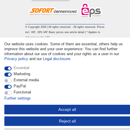
© Copyright 2026 | All rights reserved. - All rights reserved. Prices
incl. VAT. 19% VAT Basic prices see article detail | * Applies to
deliveries to the UK!
Our website uses cookies. Some of them are essential, others help us
improve this website and your user experience. You can find further
Contact
Withdraw from contract here
information about our use of cookies and your rights as a user in our
Privacy policy
and our
Legal disclosure
.
Essential
Marketing
External media
PayPal
Functional
Further settings
Accept all
Reject all