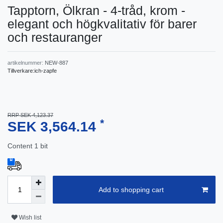
Tapptorn, Ölkran - 4-tråd, krom -
elegant och högkvalitativ för barer
och restauranger
artikelnummer:
NEW-887
Tillverkare:
ich-zapfe
RRP SEK 4,123.37
*
SEK 3,564.14
Content
1
bit
Add to shopping cart
Wish list