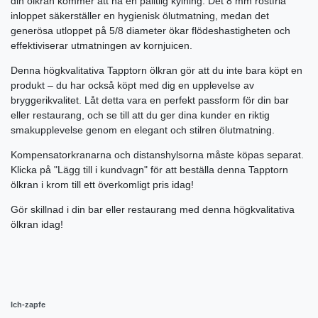
din ölkran kommer att ha en pålitlig kylning. Det 8 mm rostfria
inloppet säkerställer en hygienisk ölutmatning, medan det
generösa utloppet på 5/8 diameter ökar flödeshastigheten och
effektiviserar utmatningen av kornjuicen.
Denna högkvalitativa Tapptorn ölkran gör att du inte bara köpt en
produkt – du har också köpt med dig en upplevelse av
bryggerikvalitet. Låt detta vara en perfekt passform för din bar
eller restaurang, och se till att du ger dina kunder en riktig
smakupplevelse genom en elegant och stilren ölutmatning.
Kompensatorkranarna och distanshylsorna måste köpas separat.
Klicka på "Lägg till i kundvagn" för att beställa denna Tapptorn
ölkran i krom till ett överkomligt pris idag!
Gör skillnad i din bar eller restaurang med denna högkvalitativa
ölkran idag!
Ich-zapfe