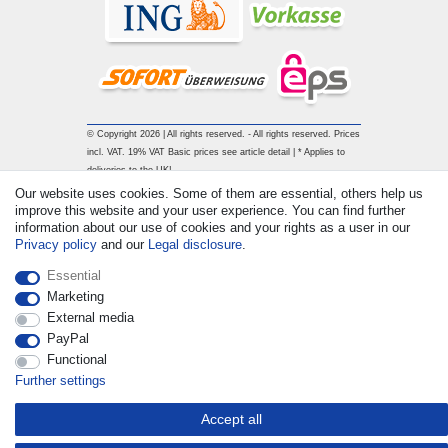
© Copyright 2026 | All rights reserved. - All rights reserved. Prices
incl. VAT. 19% VAT Basic prices see article detail | * Applies to
deliveries to the UK!
Our website uses cookies. Some of them are essential, others help us
improve this website and your user experience. You can find further
Contact
Withdraw from contract here
information about our use of cookies and your rights as a user in our
Privacy policy
and our
Legal disclosure
.
Essential
Marketing
External media
PayPal
Functional
Further settings
Accept all