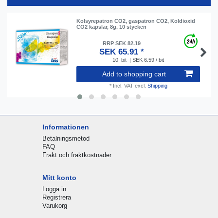
Kolsyrepatron CO2, gaspatron CO2, Koldioxid
CO2 kapslar, 8g, 10 stycken
RRP SEK 82.19
SEK 65.91 *
10
bit
| SEK 6.59 / bit
Add to shopping cart
*
Incl. VAT
excl.
Shipping
Informationen
Betalningsmetod
FAQ
Frakt och fraktkostnader
Mitt konto
Logga in
Registrera
Varukorg