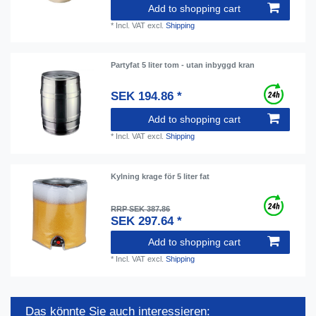
Add to shopping cart
*
Incl. VAT
excl.
Shipping
Partyfat 5 liter tom - utan inbyggd kran
SEK 194.86 *
Add to shopping cart
*
Incl. VAT
excl.
Shipping
Kylning krage för 5 liter fat
RRP SEK 387.86
SEK 297.64 *
Add to shopping cart
*
Incl. VAT
excl.
Shipping
Das könnte Sie auch interessieren: