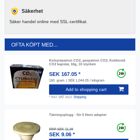
Säkerhet
Säker handel online med SSL-certifikat.
OFTA KÖPT MED...
Kolsyrepatron CO2, gaspatron CO2, Koldioxid
CO2 kapslar, 16g, 10 stycken
SEK 167.05 *
160
gram
| SEK 1,044.05 / kilogram
Add to shopping cart
*
Incl. VAT
excl.
Shipping
Tätningsplugg - för 5 liters adapter
RRP SEK 11.39
SEK 9.06 *