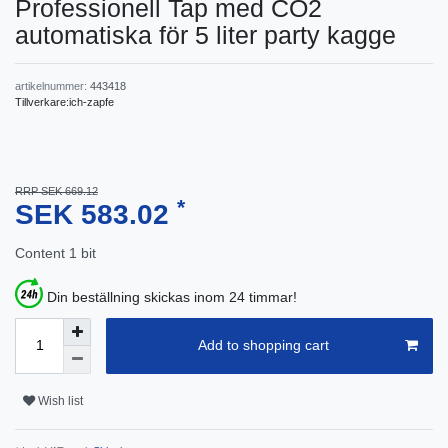
Professionell Tap med CO2
automatiska för 5 liter party kagge
artikelnummer:
443418
Tillverkare:
ich-zapfe
RRP SEK 669.12
*
SEK 583.02
Content
1
bit
Din beställning skickas inom 24 timmar!
Add to shopping cart
Wish list