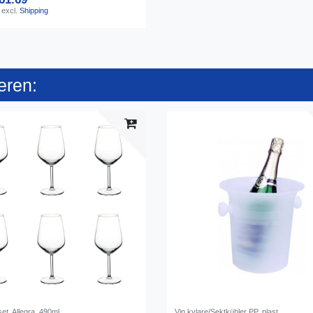
excl.
Shipping
eren:
set, Allegra, 490ml
Vin kylare/Sektkühler PP, plast