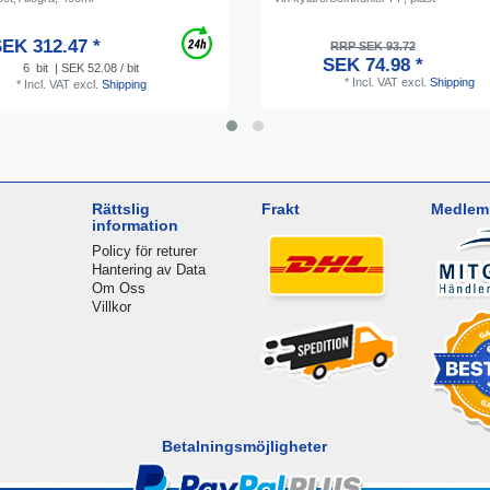
EK 312.47 *
RRP SEK 93.72
SEK 74.98 *
6
bit
| SEK 52.08 / bit
*
Incl. VAT
excl.
Shipping
*
Incl. VAT
excl.
Shipping
Rättslig
Frakt
Medlem 
information
Policy för returer
Hantering av Data
Om Oss
Villkor
Betalningsmöjligheter