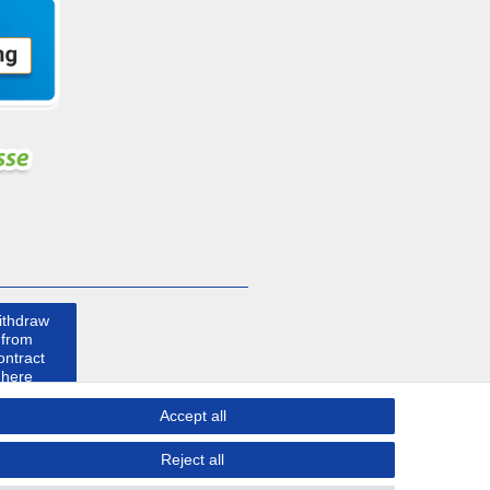
ithdraw
from
ontract
here
Accept all
ontact
Reject all