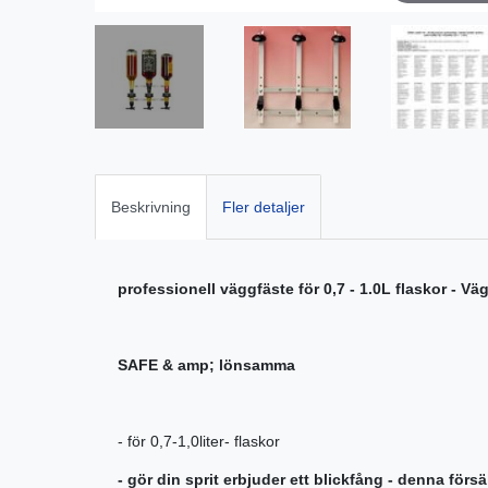
Beskrivning
Fler detaljer
professionell väggfäste för 0,7 - 1.0L flaskor - Väg
SAFE & amp; lönsamma
- för 0,7-1,0liter- flaskor
- gör din sprit erbjuder ett blickfång - denna för