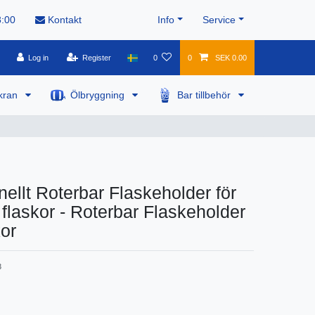
8:00
Kontakt
Info
Service
Log in
Register
0
0
SEK 0.00
kran
Ölbryggning
Bar tillbehör
nellt Roterbar Flaskeholder för
L flaskor - Roterbar Flaskeholder
kor
3