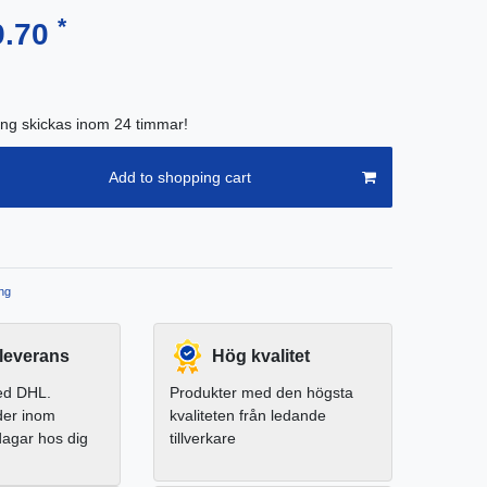
*
9.70
ing skickas inom 24 timmar!
Add to shopping cart
ng
leverans
Hög kvalitet
ed DHL.
Produkter med den högsta
der inom
kvaliteten från ledande
dagar hos dig
tillverkare