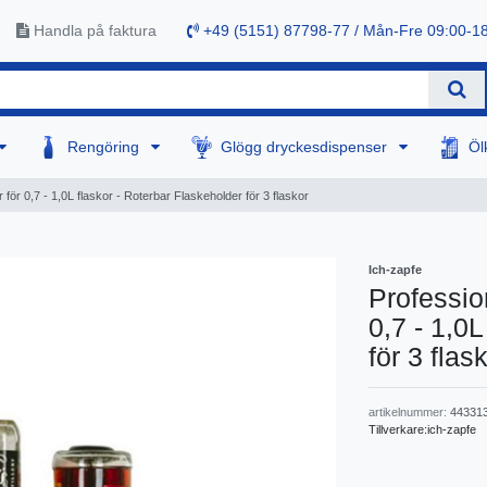
Handla på faktura
+49 (5151) 87798-77 / Mån-Fre 09:00-1
Rengöring
Glögg dryckesdispenser
Öl
 för 0,7 - 1,0L flaskor - Roterbar Flaskeholder för 3 flaskor
Ich-zapfe
Professio
0,7 - 1,0
för 3 flas
artikelnummer:
44331
Tillverkare:
ich-zapfe