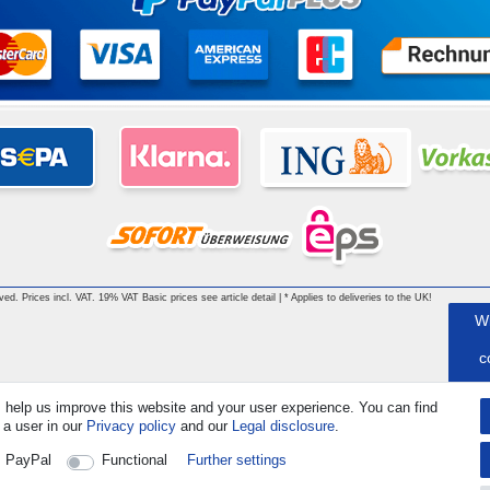
rved. Prices incl. VAT. 19% VAT Basic prices see article detail | * Applies to deliveries to the UK!
W
c
 help us improve this website and your user experience. You can find
 a user in our
Privacy policy
and our
Legal disclosure
.
C
PayPal
Functional
Further settings