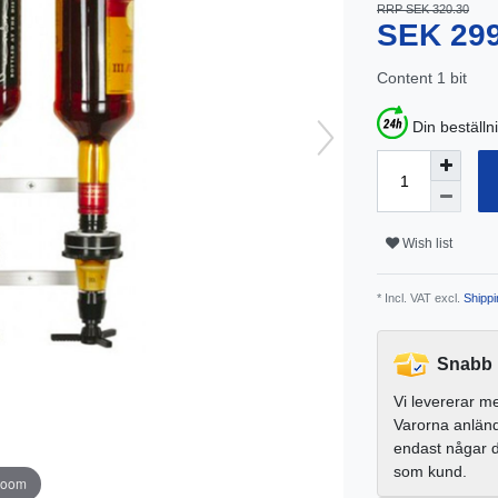
RRP SEK 320.30
SEK 29
Content
1
bit
Din beställn
Wish list
* Incl. VAT excl.
Shippi
Snabb 
Vi levererar m
Varorna anlän
endast någar 
som kund.
zoom