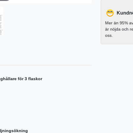
Kundnö
Mer än 95% av
är nöjda och 
oss.
ghållare för 3 flaskor
säljningsökning