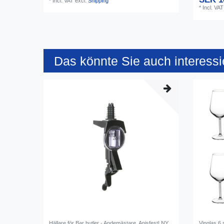
*
Incl. VAT
excl.
Shipping
*
Incl. VAT
Das könnte Sie auch interessi
Hällare för Bar butler - Andemästare, Anisfest! NY
Vinglas 6 