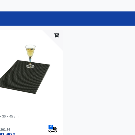
 - 30 x 45 cm
201.86
61.69 *