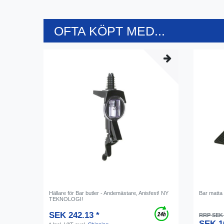
OFTA KÖPT MED...
Hällare för Bar butler - Andemästare, Anisfest! NY
Bar matta
TEKNOLOGI!
SEK 242.13 *
RRP SEK 
SEK 1