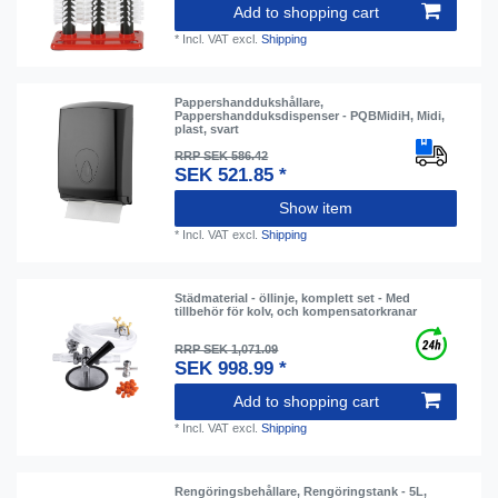
Add to shopping cart
*
Incl. VAT
excl.
Shipping
Pappershanddukshållare,
Pappershandduksdispenser - PQBMidiH, Midi,
plast, svart
RRP SEK 586.42
SEK 521.85 *
Show item
*
Incl. VAT
excl.
Shipping
Städmaterial - öllinje, komplett set - Med
tillbehör för kolv, och kompensatorkranar
RRP SEK 1,071.09
SEK 998.99 *
Add to shopping cart
*
Incl. VAT
excl.
Shipping
Rengöringsbehållare, Rengöringstank - 5L,