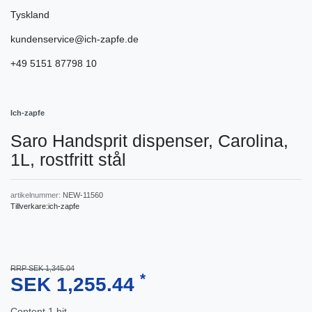
Tyskland
kundenservice@ich-zapfe.de
+49 5151 87798 10
Ich-zapfe
Saro Handsprit dispenser, Carolina,
1L, rostfritt stål
artikelnummer:
NEW-11560
Tillverkare:
ich-zapfe
RRP SEK 1,345.04
*
SEK 1,255.44
Content
1
bit