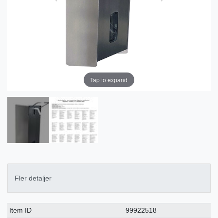
Tap to expand
Fler detaljer
Ceres::Template.singleItemTechnicalDataAttribute
Ceres::Template.singleItemTechnicalDataValue
Item ID
99922518