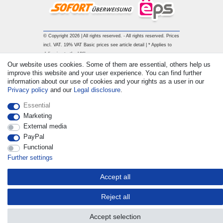
© Copyright 2026 | All rights reserved. - All rights reserved. Prices
incl. VAT. 19% VAT Basic prices see article detail | * Applies to
deliveries to the UK!
Our website uses cookies. Some of them are essential, others help us
improve this website and your user experience. You can find further
Contact
Withdraw from contract here
information about our use of cookies and your rights as a user in our
Privacy policy
and our
Legal disclosure
.
Essential
Marketing
External media
PayPal
Functional
Further settings
Accept all
Reject all
Accept selection