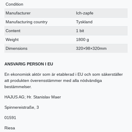
Condition
Manufacturer
Ich-zapfe
Manufacturing country
Tyskland
Content
1 bit
Weight
1800 g
Dimensions
320×98×320mm
ANSVARIG PERSON I EU
En ekonomisk aktör som är etablerad i EU och som säkerställer
att produkten överensstämmer med alla nödvändiga
bestämmelser.
HAJUS AG; Hr. Stanislav Maer
Spinnereistraße
,
3
01591
Riesa