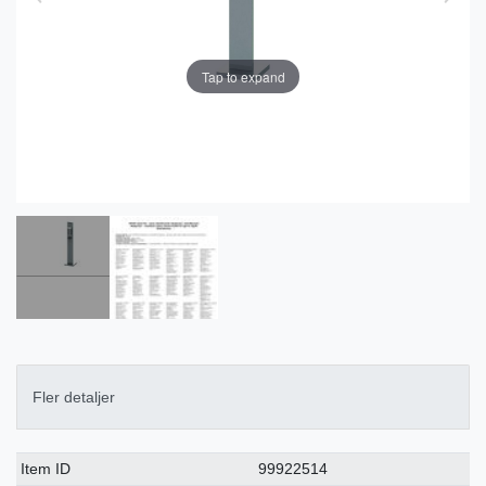
Tap to expand
Fler detaljer
Ceres::Template.singleItemTechnicalDataAttribute
Ceres::Template.singleItemTechnicalDataValue
Item ID
99922514