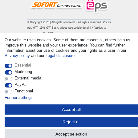
© Copyright 2026 | All rights reserved. - All rights reserved. Prices
incl. VAT. 19% VAT Basic prices see article detail | * Applies to
deliveries to the UK!
Our website uses cookies. Some of them are essential, others help us
improve this website and your user experience. You can find further
Contact
Withdraw from contract here
information about our use of cookies and your rights as a user in our
Privacy policy
and our
Legal disclosure
.
Essential
Marketing
External media
PayPal
Functional
Further settings
Accept all
Reject all
Accept selection