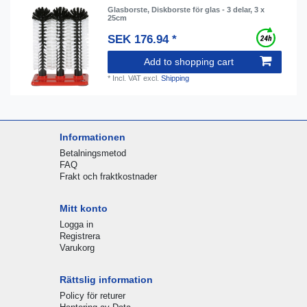
Glasborste, Diskborste för glas - 3 delar, 3 x
25cm
SEK 176.94 *
Add to shopping cart
*
Incl. VAT
excl.
Shipping
Informationen
Betalningsmetod
FAQ
Frakt och fraktkostnader
Mitt konto
Logga in
Registrera
Varukorg
Rättslig information
Policy för returer