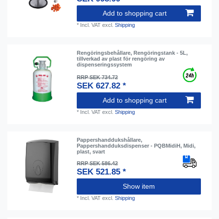
Add to shopping cart
*
Incl. VAT
excl.
Shipping
Rengöringsbehållare, Rengöringstank - 5L,
tillverkad av plast för rengöring av
dispenseringssystem
RRP SEK 734.72
SEK 627.82 *
Add to shopping cart
*
Incl. VAT
excl.
Shipping
Pappershanddukshållare,
Pappershandduksdispenser - PQBMidiH, Midi,
plast, svart
RRP SEK 586.42
SEK 521.85 *
Show item
*
Incl. VAT
excl.
Shipping