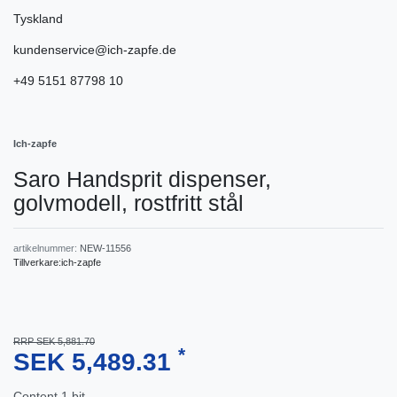
Tyskland
kundenservice@ich-zapfe.de
+49 5151 87798 10
Ich-zapfe
Saro Handsprit dispenser,
golvmodell, rostfritt stål
artikelnummer:
NEW-11556
Tillverkare:
ich-zapfe
RRP SEK 5,881.70
*
SEK 5,489.31
Content
1
bit