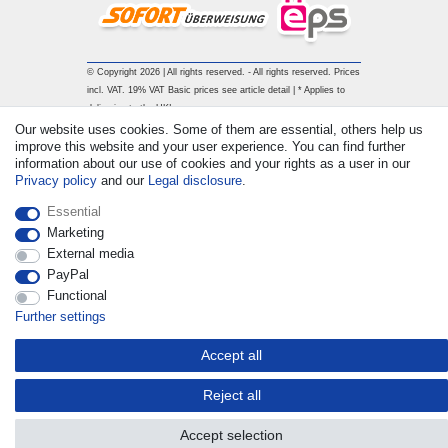
© Copyright 2026 | All rights reserved. - All rights reserved. Prices
incl. VAT. 19% VAT Basic prices see article detail | * Applies to
deliveries to the UK!
Our website uses cookies. Some of them are essential, others help us
improve this website and your user experience. You can find further
Contact
Withdraw from contract here
information about our use of cookies and your rights as a user in our
Privacy policy
and our
Legal disclosure
.
Essential
Marketing
External media
PayPal
Functional
Further settings
Accept all
Reject all
Accept selection