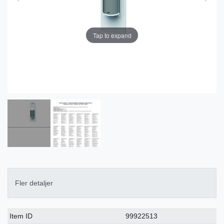
Tap to expand
Fler detaljer
Ceres::Template.singleItemTechnicalDataAttribute
Ceres::Template.singleItemTechnicalDataValue
Item ID
99922513