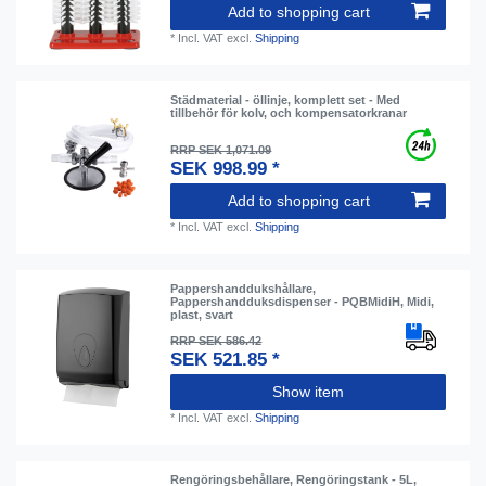
Add to shopping cart
*
Incl. VAT
excl.
Shipping
Städmaterial - öllinje, komplett set - Med
tillbehör för kolv, och kompensatorkranar
RRP SEK 1,071.09
SEK 998.99 *
Add to shopping cart
*
Incl. VAT
excl.
Shipping
Pappershanddukshållare,
Pappershandduksdispenser - PQBMidiH, Midi,
plast, svart
RRP SEK 586.42
SEK 521.85 *
Show item
*
Incl. VAT
excl.
Shipping
Rengöringsbehållare, Rengöringstank - 5L,