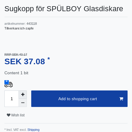
Sugkopp för SPÜLBOY Glasdiskare
artikelnummer:
443118
Tillverkare:
ich-zapfe
RRP SEK 40.17
*
SEK 37.08
Content
1
bit
Add to shopping cart
Wish list
* Incl. VAT excl.
Shipping