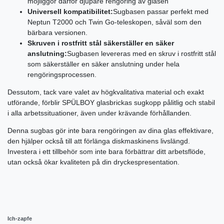
möjliggör därför djupare rengöring av glasen
Universell kompatibilitet:
Sugbasen passar perfekt med
Neptun T2000 och Twin Go-teleskopen, såväl som den
bärbara versionen.
Skruven i rostfritt stål säkerställer en säker
anslutning:
Sugbasen levereras med en skruv i rostfritt stål
som säkerställer en säker anslutning under hela
rengöringsprocessen.
Dessutom, tack vare valet av högkvalitativa material och exakt
utförande, förblir SPÜLBOY glasbrickas sugkopp pålitlig och stabil
i alla arbetssituationer, även under krävande förhållanden.
Denna sugbas gör inte bara rengöringen av dina glas effektivare,
den hjälper också till att förlänga diskmaskinens livslängd.
Investera i ett tillbehör som inte bara förbättrar ditt arbetsflöde,
utan också ökar kvaliteten på din dryckespresentation.
Ich-zapfe