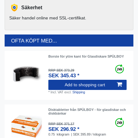
Säkerhet
Säker handel online med SSL-certifikat.
OFTA KÖPT MED...
Borste för yttre kant för Glasdiskare SPÜLBOY
RRP SEK 373.29
SEK 345.43 *
Add to shopping cart
*
Incl. VAT
excl.
Shipping
Disktabletter från SPÜLBOY - för glasdiskar och
diskbänkar
RRP SEK 371.17
SEK 296.92 *
0.75
kilogram
| SEK 395.89 / kilogram