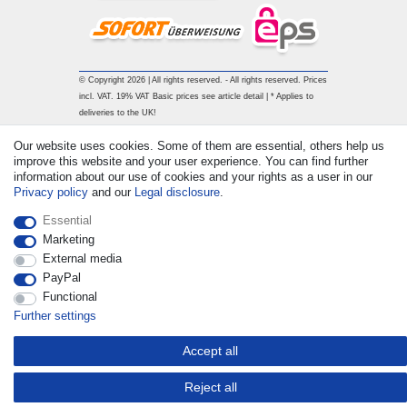
© Copyright 2026 | All rights reserved. - All rights reserved. Prices
incl. VAT. 19% VAT Basic prices see article detail | * Applies to
deliveries to the UK!
Our website uses cookies. Some of them are essential, others help us
Contact
Withdraw from contract here
improve this website and your user experience. You can find further
information about our use of cookies and your rights as a user in our
Privacy policy
and our
Legal disclosure
.
Essential
Marketing
External media
PayPal
Functional
Further settings
Accept all
Reject all