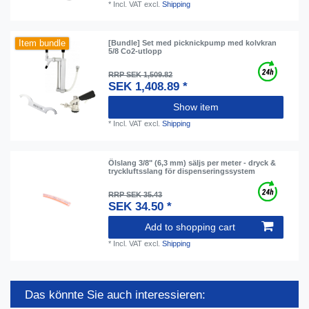
*
Incl. VAT
excl.
Shipping
Item bundle
[Bundle] Set med picknickpump med kolvkran
5/8 Co2-utlopp
RRP SEK 1,509.82
SEK 1,408.89 *
Show item
*
Incl. VAT
excl.
Shipping
Ölslang 3/8" (6,3 mm) säljs per meter - dryck &
tryckluftsslang för dispenseringssystem
RRP SEK 35.43
SEK 34.50 *
Add to shopping cart
*
Incl. VAT
excl.
Shipping
Das könnte Sie auch interessieren: