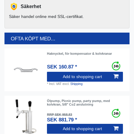
Säkerhet
Säker handel online med SSL-certifikat.
OFTA KÖPT MED...
Haknyckel, för kompensator & kolvkranar
SEK 160.87 *
Add to shopping cart
*
Incl. VAT
excl.
Shipping
Ölpump, Picnic pump, party pump, med
kolvkran, 5/8" Co2 anslutning
RRP SEK 958.83
SEK 881.79 *
Add to shopping cart