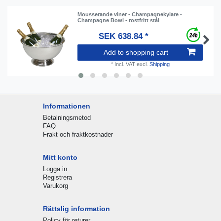
Mousserande viner - Champagnekylare -
Champagne Bowl - rostfritt stål
SEK 638.84 *
Add to shopping cart
*
Incl. VAT
excl.
Shipping
Informationen
Betalningsmetod
FAQ
Frakt och fraktkostnader
Mitt konto
Logga in
Registrera
Varukorg
Rättslig information
Policy för returer