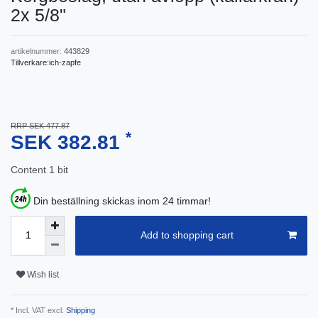
2x 5/8"
artikelnummer:
443829
Tillverkare:
ich-zapfe
RRP SEK 477.87
*
SEK 382.81
Content
1
bit
Din beställning skickas inom 24 timmar!
Add to shopping cart
Wish list
* Incl. VAT excl.
Shipping