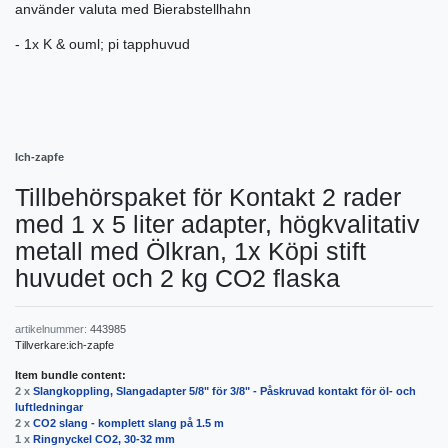
använder valuta med Bierabstellhahn
- 1x K & ouml; pi tapphuvud
Ich-zapfe
Tillbehörspaket för Kontakt 2 rader
med 1 x 5 liter adapter, högkvalitativ
metall med Ölkran, 1x Köpi stift
huvudet och 2 kg CO2 flaska
artikelnummer:
443985
Tillverkare:
ich-zapfe
Item bundle content:
2 x
Slangkoppling, Slangadapter 5/8" för 3/8" - Påskruvad kontakt för öl- och
luftledningar
2 x
CO2 slang - komplett slang på 1.5 m
1 x
Ringnyckel CO2, 30-32 mm