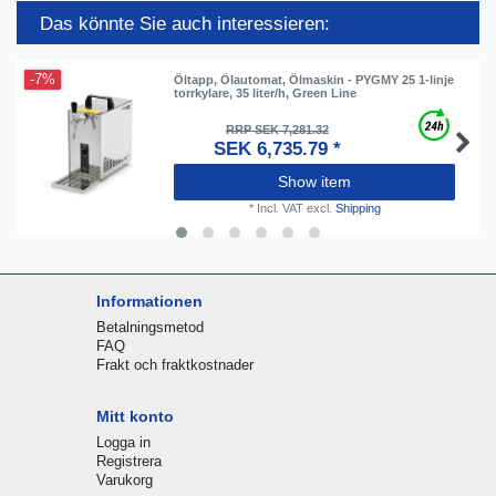
Das könnte Sie auch interessieren:
-7%
Öltapp, Ölautomat, Ölmaskin - PYGMY 25 1-linje
torrkylare, 35 liter/h, Green Line
RRP SEK 7,281.32
SEK 6,735.79 *
Show item
*
Incl. VAT
excl.
Shipping
Informationen
Betalningsmetod
FAQ
Frakt och fraktkostnader
Mitt konto
Logga in
Registrera
Varukorg