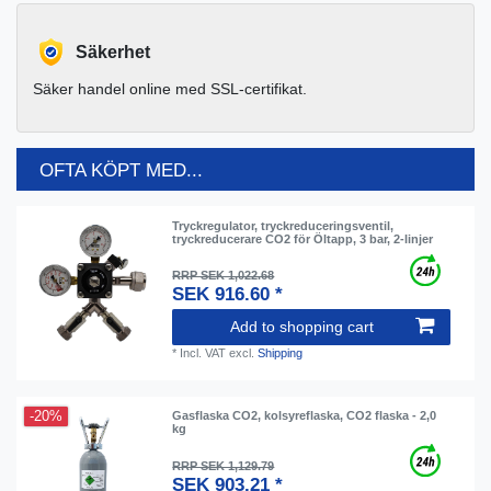
Säkerhet
Säker handel online med SSL-certifikat.
OFTA KÖPT MED...
Tryckregulator, tryckreduceringsventil,
tryckreducerare CO2 för Öltapp, 3 bar, 2-linjer
RRP SEK 1,022.68
SEK 916.60 *
Add to shopping cart
*
Incl. VAT
excl.
Shipping
-20%
Gasflaska CO2, kolsyreflaska, CO2 flaska - 2,0
kg
RRP SEK 1,129.79
SEK 903.21 *