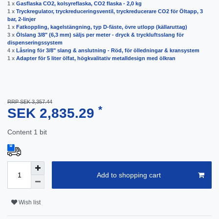
1 x
Gasflaska CO2, kolsyreflaska, CO2 flaska - 2,0 kg
1 x
Tryckregulator, tryckreduceringsventil, tryckreducerare CO2 för Öltapp, 3
bar, 2-linjer
1 x
Fatkoppling, kagelstängning, typ D-fäste, övre utlopp (källaruttag)
3 x
Ölslang 3/8" (6,3 mm) säljs per meter - dryck & tryckluftsslang för
dispenseringssystem
4 x
Låsring för 3/8" slang & anslutning - Röd, för ölledningar & kransystem
1 x
Adapter för 5 liter ölfat, högkvalitativ metalldesign med ölkran
RRP SEK 3,357.44
*
SEK 2,835.29
Content
1
bit
Add to shopping cart
Wish list