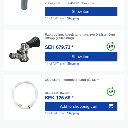
2
kilogram
| SEK 451.61 / kilogram
Show item
*
Incl. VAT
excl.
Shipping
Fatkoppling, kagelstängning, typ D-fäste, övre
utlopp (källaruttag)
SEK 679.73 *
Show item
*
Incl. VAT
excl.
Shipping
CO2 slang - komplett slang på 1.5 m
RRP SEK 157.57
SEK 126.68 *
Add to shopping cart
*
Incl. VAT
excl.
Shipping