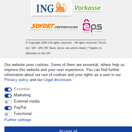
© Copyright 2026 | All rights reserved. - All rights reserved. Prices
incl. VAT. 19% VAT Basic prices see article detail | * Applies to
deliveries to the UK!
Our website uses cookies. Some of them are essential, others help us
Contact
Withdraw from contract here
improve this website and your user experience. You can find further
information about our use of cookies and your rights as a user in our
Privacy policy
and our
Legal disclosure
.
Essential
Marketing
External media
PayPal
Functional
Further settings
Accept all