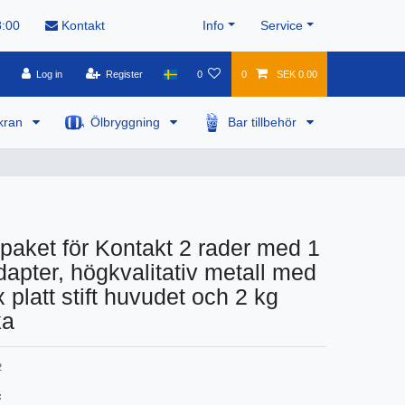
8:00
Kontakt
Info
Service
Log in
Register
0
0
SEK 0.00
kran
Ölbryggning
Bar tillbehör
spaket för Kontakt 2 rader med 1
adapter, högkvalitativ metall med
 platt stift huvudet och 2 kg
ka
2
: