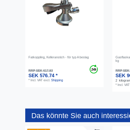
Fatkoppling, Kelleranstich - för typ A beslag
Gasflaska
kg
RRP SEK 617.93
RRP SEK 
SEK 576.74 *
SEK 9
*
Incl. VAT
excl.
Shipping
2
kilogra
*
Incl. VAT
Das könnte Sie auch interessi