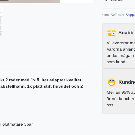
* Incl. VAT excl.
Shippi
Snabb 
Vi levererar m
Varorna anlän
endast någar 
som kund.
t 2 rader med 1x 5 liter adapter kvalitet
Kundnö
bstellhahn, 1x platt stift huvudet och 2
Mer än 95% av
är nöjda och 
oss.
r ölutmatare 3bar