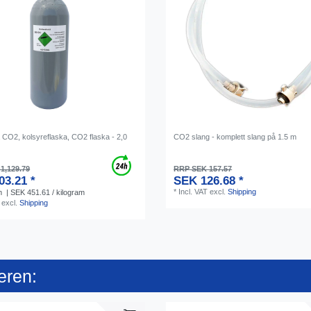
 CO2, kolsyreflaska, CO2 flaska - 2,0
CO2 slang - komplett slang på 1.5 m
1,129.79
RRP SEK 157.57
03.21 *
SEK 126.68 *
*
Incl. VAT
excl.
Shipping
m
| SEK 451.61 / kilogram
excl.
Shipping
eren: