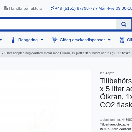
Handla på faktura
+49 (5151) 87798-77 / Mån-Fre 09:00-1
Rengöring
Glögg dryckesdispenser
Öl
x 5 liter adapter, högkvalitativ metall med Ölkran, 1x platt stift huvudet och 2 kg CO2 flaska
Ich-zapfe
Tillbehör
x 5 liter 
Ölkran, 1x
CO2 flas
artikelnummer:
44398
Tillverkare:
ich-zapfe
Item bundle content