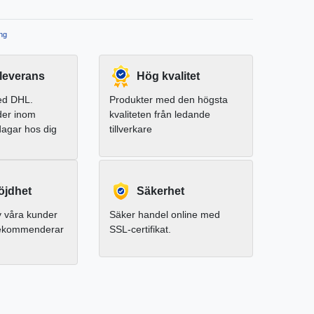
ng
leverans
Hög kvalitet
ed DHL.
Produkter med den högsta
der inom
kvaliteten från ledande
dagar hos dig
tillverkare
jdhet
Säkerhet
 våra kunder
Säker handel online med
rekommenderar
SSL-certifikat.