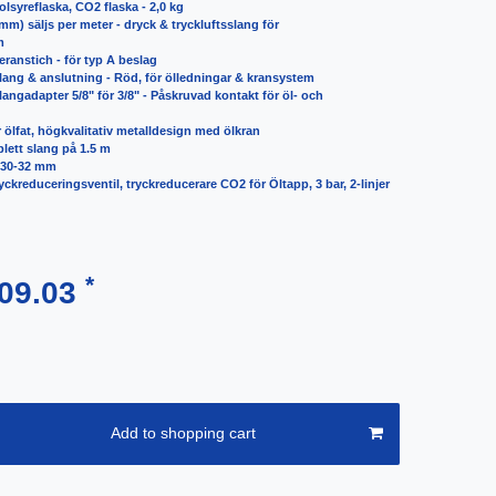
lsyreflaska, CO2 flaska - 2,0 kg
 mm) säljs per meter - dryck & tryckluftsslang för
m
eranstich - för typ A beslag
slang & anslutning - Röd, för ölledningar & kransystem
angadapter 5/8" för 3/8" - Påskruvad kontakt för öl- och
er ölfat, högkvalitativ metalldesign med ölkran
lett slang på 1.5 m
 30-32 mm
ryckreduceringsventil, tryckreducerare CO2 för Öltapp, 3 bar, 2-linjer
*
09.03
Add to shopping cart