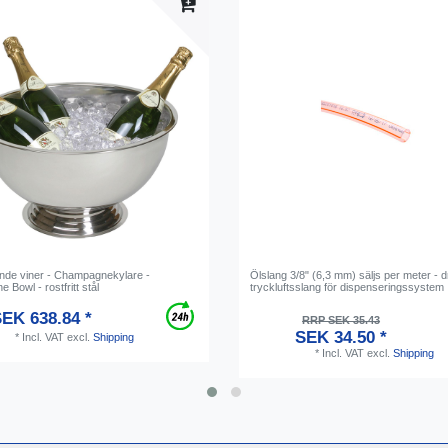
de viner - Champagnekylare -
Ölslang 3/8" (6,3 mm) säljs per meter - 
Bowl - rostfritt stål
tryckluftsslang för dispenseringssystem
EK 638.84 *
RRP SEK 35.43
SEK 34.50 *
*
Incl. VAT
excl.
Shipping
*
Incl. VAT
excl.
Shipping