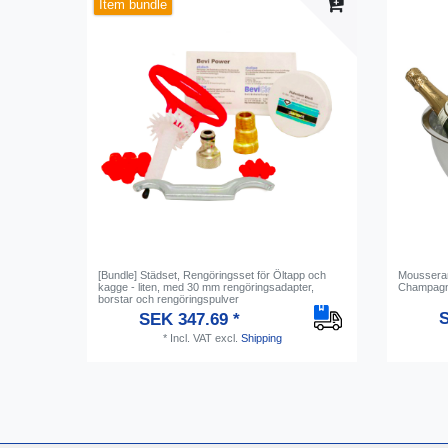
Item bundle
[Bundle] Städset, Rengöringsset för Öltapp och
Mousseran
kagge - liten, med 30 mm rengöringsadapter,
Champagne 
borstar och rengöringspulver
S
SEK 347.69 *
*
Incl. VAT
excl.
Shipping