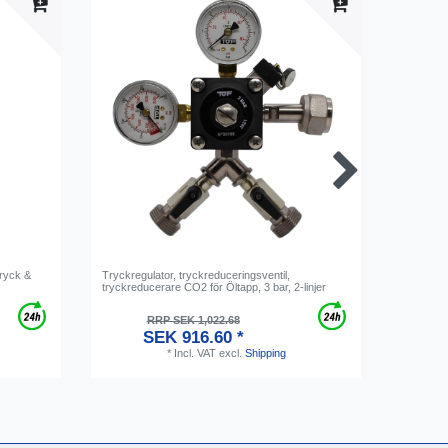
dryck &
Tryckregulator, tryckreduceringsventil,
Påbyggna
tryckreducerare CO2 för Öltapp, 3 bar, 2-linjer
typ 1 - g
SE
RRP SEK 1,022.68
SEK 916.60 *
*
Incl. VAT
excl.
Shipping