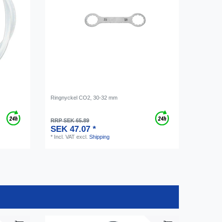
Ringnyckel CO2, 30-32 mm
RRP SEK 65.89
SEK 47.07 *
*
Incl. VAT
excl.
Shipping