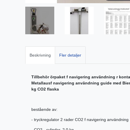
Beskrivning
Fler detaljer
Tillbehör örpaket f navigering användning r kontak
Metallausf navigering användning guide med Biera
kg CO2 flaska
bestående av:
- tryckregulator 2 rader CO2 f navigering användning 
- CO2 - cylinder, 2,0 kg