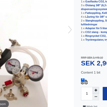
1 x
Gasflaska CO2, ko
3 x
Ölslang 3/8" (6,3
dispenseringssyste
1 x
Fatkoppling, Kell
4 x
Låsring för 3/8" 
2 x
Slangkoppling, Sl
luftledningar
1 x
Adapter för 5 lit
2 x
CO2 slang - komp
1 x
Ringnyckel CO2,
1 x
Tryckregulator, t
RRP SEK 3,449.10
SEK 2,9
Content
1
bit
zoom
Wish list