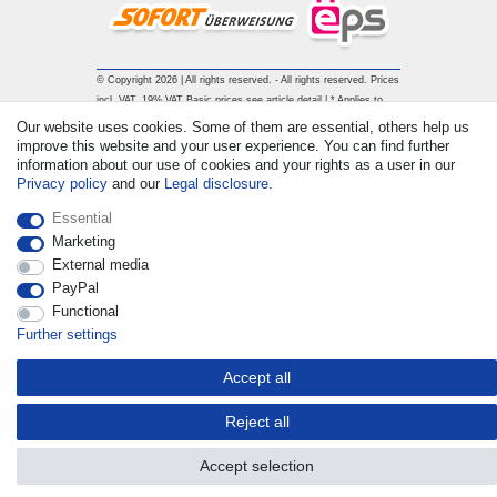
© Copyright 2026 | All rights reserved. - All rights reserved. Prices
incl. VAT. 19% VAT Basic prices see article detail | * Applies to
deliveries to the UK!
Our website uses cookies. Some of them are essential, others help us
improve this website and your user experience. You can find further
information about our use of cookies and your rights as a user in our
Contact
Withdraw from contract here
Privacy policy
and our
Legal disclosure
.
Essential
Marketing
External media
PayPal
Functional
Further settings
Accept all
Reject all
Accept selection