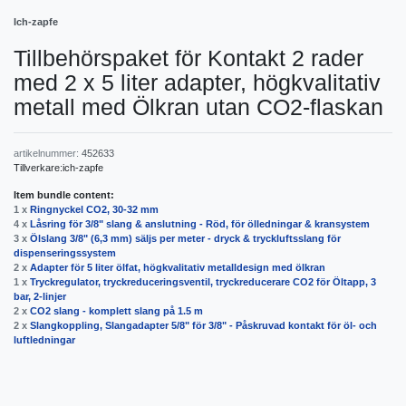
Ich-zapfe
Tillbehörspaket för Kontakt 2 rader
med 2 x 5 liter adapter, högkvalitativ
metall med Ölkran utan CO2-flaskan
artikelnummer:
452633
Tillverkare:
ich-zapfe
Item bundle content:
1 x
Ringnyckel CO2, 30-32 mm
4 x
Låsring för 3/8" slang & anslutning - Röd, för ölledningar & kransystem
3 x
Ölslang 3/8" (6,3 mm) säljs per meter - dryck & tryckluftsslang för
dispenseringssystem
2 x
Adapter för 5 liter ölfat, högkvalitativ metalldesign med ölkran
1 x
Tryckregulator, tryckreduceringsventil, tryckreducerare CO2 för Öltapp, 3
bar, 2-linjer
2 x
CO2 slang - komplett slang på 1.5 m
2 x
Slangkoppling, Slangadapter 5/8" för 3/8" - Påskruvad kontakt för öl- och
luftledningar