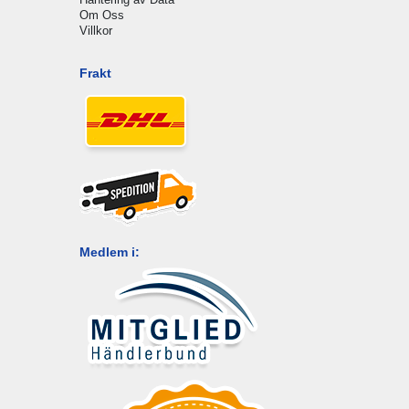
Om Oss
Villkor
Frakt
Medlem i: