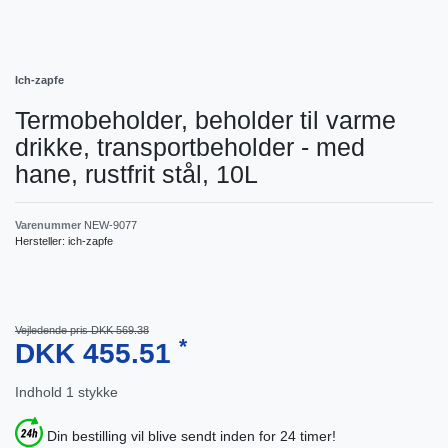
Ich-zapfe
Termobeholder, beholder til varme
drikke, transportbeholder - med
hane, rustfrit stål, 10L
Varenummer
NEW-9077
Hersteller:
ich-zapfe
Vejledende pris DKK 569.38
*
DKK 455.51
Indhold
1
stykke
Din bestilling vil blive sendt inden for 24 timer!