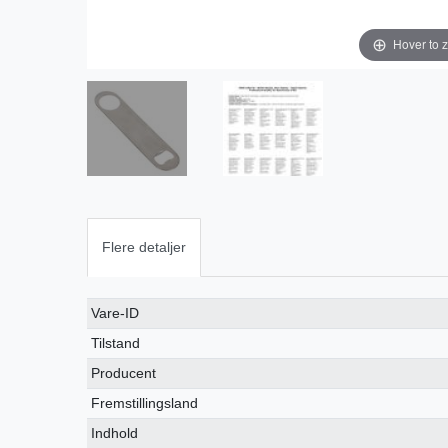
Hover to 
Flere detaljer
Ceres::Template.singleItemTechnicalDataAttribute
Ceres::Template.singleItemTechnicalDataValue
Vare-ID
Tilstand
Producent
Fremstillingsland
Indhold