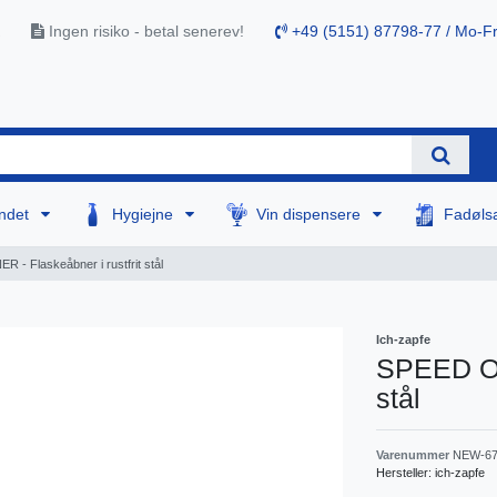
Ingen risiko - betal senerev!
+49 (5151) 87798-77 / Mo-Fr
ndet
Hygiejne
Vin dispensere
Fadøls
- Flaskeåbner i rustfrit stål
Ich-zapfe
SPEED OP
stål
Varenummer
NEW-67
Hersteller:
ich-zapfe