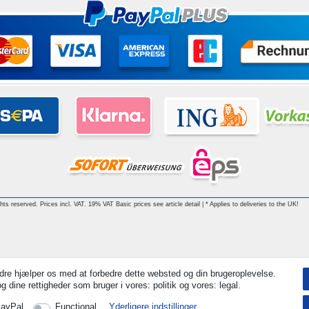
ghts reserved. Prices incl. VAT. 19% VAT Basic prices see article detail | * Applies to deliveries to the UK!
dre hjælper os med at forbedre dette websted og din brugeroplevelse.
 dine rettigheder som bruger i vores: politik og vores: legal.
ayPal
Functional
Yderligere indstillinger