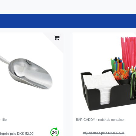
 lille
BAR CADDY - redskab container
Vejledende pris DKK 57.31
dende pris DKK 52.00