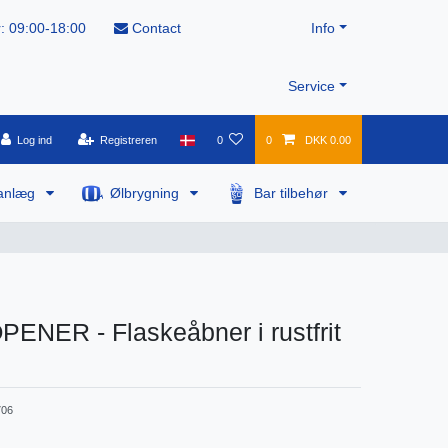
: 09:00-18:00
Contact
Info
Service
Log ind
Registreren
0
0
DKK 0.00
anlæg
Ølbrygning
Bar tilbehør
ENER - Flaskeåbner i rustfrit
06