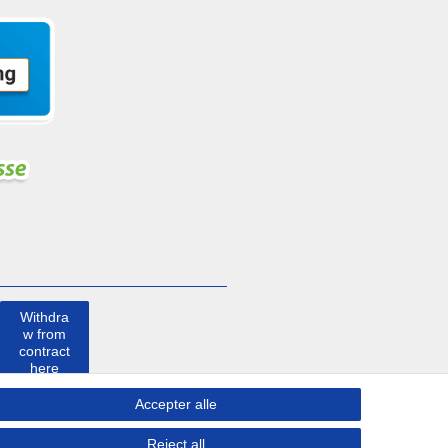
Withdra
w from
contract
here
Accepter alle
Kontakt
Reject all