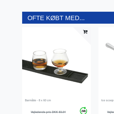
OFTE KØBT MED...
Barmåtte - 8 x 60 cm
Ice scoop -
Vejledende pris DKK 93.04
Vejle