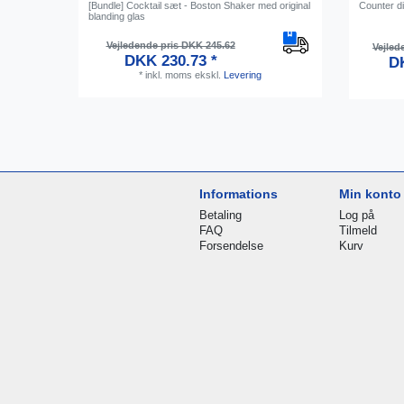
[Bundle] Cocktail sæt - Boston Shaker med original
Counter dis
blanding glas
Vejledende pris DKK 245.62
Vejled
DKK 230.73 *
DK
*
inkl. moms
ekskl.
Levering
Informations
Min konto
Betaling
Log på
FAQ
Tilmeld
Forsendelse
Kurv