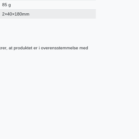
85 g
2×40×180mm
ikrer, at produktet er i overensstemmelse med