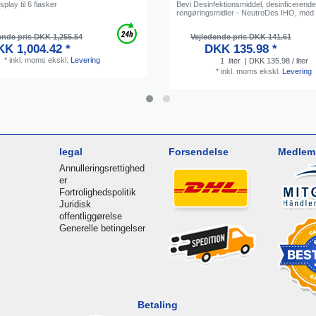
play til 6 flasker
Bevi Desinfektionsmiddel, desinficerend
rengøringsmidler - NeutroDes IHO, med 
ende pris DKK 1,255.54
Vejledende pris DKK 141.61
K 1,004.42 *
DKK 135.98 *
*
inkl. moms
ekskl.
Levering
1
liter
| DKK 135.98 / liter
*
inkl. moms
ekskl.
Levering
legal
Forsendelse
Medlem 
Annulleringsrettighed
er
Fortrolighedspolitik
Juridisk
offentliggørelse
Generelle betingelser
Betaling