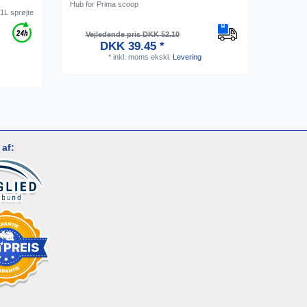
e
Hub for Prima scoop
Barmåtte
1L sprøjte
Vejledende pris DKK 52.10
Vejl
DKK 39.45 *
*
inkl. moms
ekskl.
Levering
af: