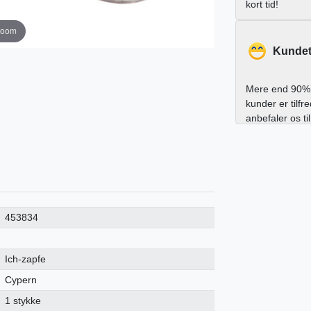
kort tid!
zoom
Kundet
Mere end 90% 
kunder er tilfr
anbefaler os ti
453834
Ich-zapfe
Cypern
1 stykke