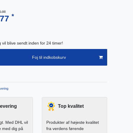
5.98
*
.77
g vil blive sendt inden for 24 timer!
Foj til indkobskurv
ering
levering
Top kvalitet
igt. Med DHL vil
Produkter af højeste kvalitet
e med dig på
fra verdens førende