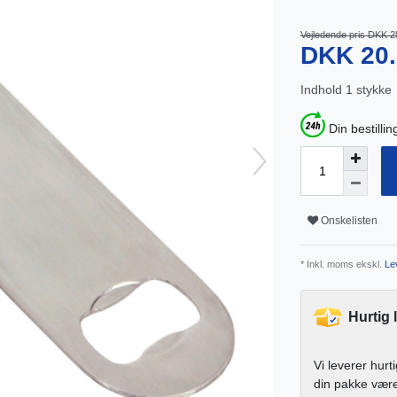
Vejledende pris DKK 2
DKK 20
Indhold
1
stykke
Din bestillin
Onskelisten
* Inkl. moms ekskl.
Lev
Hurtig 
Vi leverer hurt
din pakke vær