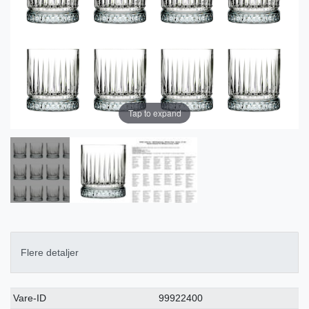
Tap to expand
Flere detaljer
Ceres::Template.singleItemTechnicalDataAttribute
Ceres::Template.singleItemTechnicalDataValue
Vare-ID
99922400