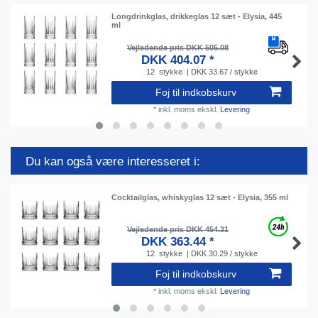
Longdrinkglas, drikkeglas 12 sæt - Elysia, 445
ml
Vejledende pris DKK 505.08
DKK 404.07 *
12
stykke
| DKK 33.67 / stykke
Foj til indkobskurv
*
inkl. moms
ekskl.
Levering
Du kan også være interesseret i:
Cocktailglas, whiskyglas 12 sæt - Elysia, 355 ml
Vejledende pris DKK 454.31
DKK 363.44 *
12
stykke
| DKK 30.29 / stykke
Foj til indkobskurv
*
inkl. moms
ekskl.
Levering