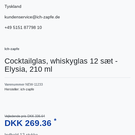
Tyskland
kundenservice@ich-zapfe.de
+49 5151 87798 10
Ich-zapfe
Cocktailglas, whiskyglas 12 sæt -
Elysia, 210 ml
Varenummer
NEW-11233
Hersteller:
ich-zapfe
Vejledende pris DKK 336.64
*
DKK 269.36
Indhold
12
stykke