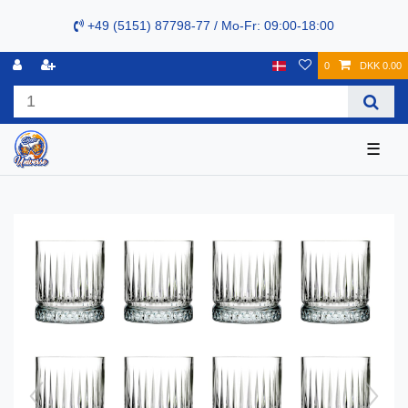
+49 (5151) 87798-77 / Mo-Fr: 09:00-18:00
0
DKK 0.00
☰