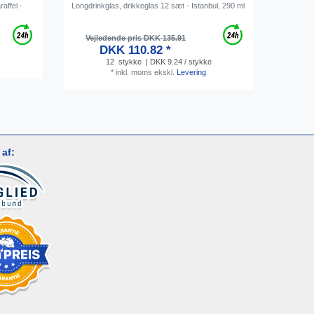
raffel -
Longdrinkglas, drikkeglas 12 sæt - Istanbul, 290 ml
Vandkaraff
Pisa, 0,25
Vejledende pris DKK 135.91
Vejl
DKK 110.82 *
12
stykke
| DKK 9.24 / stykke
*
inkl. moms
ekskl.
Levering
af: