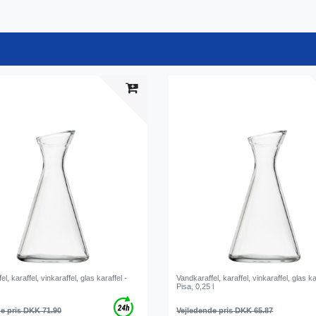
l, karaffel, vinkaraffel, glas karaffel -
Vandkaraffel, karaffel, vinkaraffel, glas ka
Pisa, 0,25 l
e pris DKK 71.90
Vejledende pris DKK 65.87