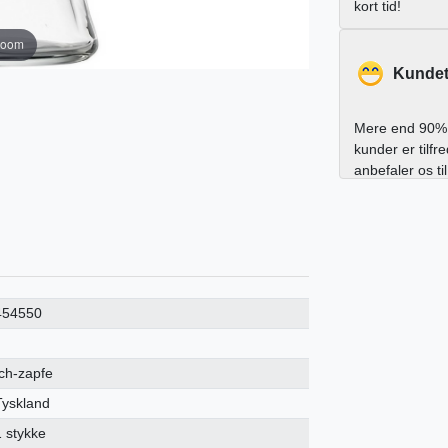
kort tid!
zoom
Kundet
Mere end 90% 
kunder er tilfr
anbefaler os ti
454550
Ich-zapfe
Tyskland
1 stykke