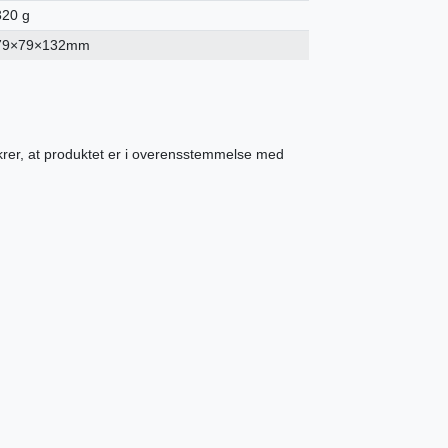
320 g
79×79×132mm
ikrer, at produktet er i overensstemmelse med