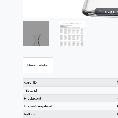
Hover to 
Flere detaljer
Ceres::Template.singleItemTechnicalDataAttribute
Ceres::Template.singleItemTechnicalDataValue
Vare-ID
Tilstand
Producent
Fremstillingsland
Indhold