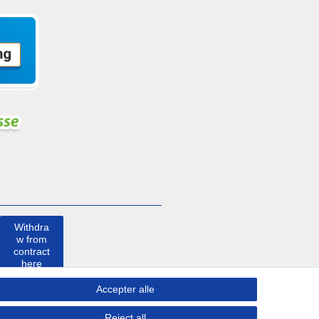
Withdra
w from
contract
here
Accepter alle
Kontakt
Reject all