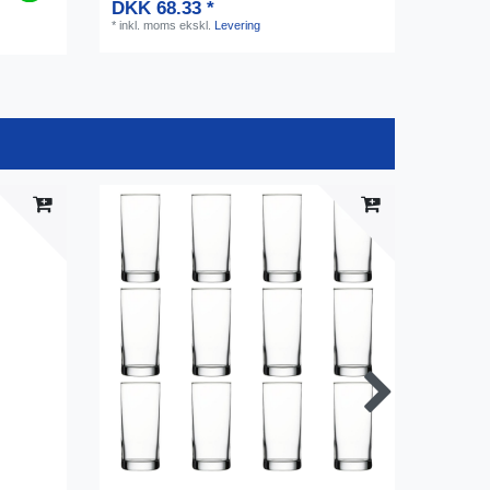
DKK 68.33 *
*
inkl. moms
ekskl.
Levering