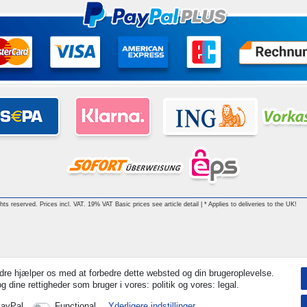
ghts reserved. Prices incl. VAT. 19% VAT Basic prices see article detail | * Applies to deliveries to the UK!
dre hjælper os med at forbedre dette websted og din brugeroplevelse.
 dine rettigheder som bruger i vores: politik og vores: legal.
ayPal
Functional
Yderligere indstillinger