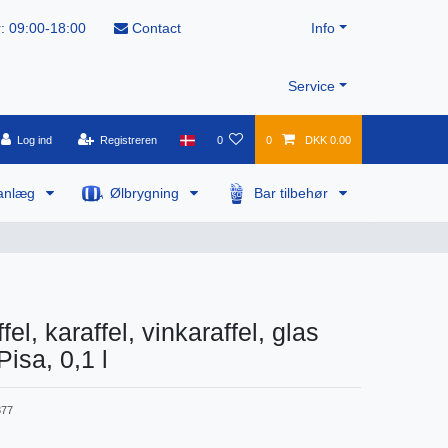
: 09:00-18:00
Contact
Info
Service
Log ind
Registreren
0
0
DKK 0.00
anlæg
Ølbrygning
Bar tilbehør
el, karaffel, vinkaraffel, glas
Pisa, 0,1 l
77