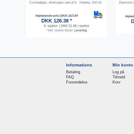
Cocktailglas, drinksglas sæt af 6 - Holiday, 250 ml
Diamond 
Vejledende pris DKK 157.94
Vejle
DKK 126.38 *
D
6
stykke
| DKK 21.06 / stykke
*
inkl. moms
ekskl.
Levering
Informations
Min konto
Betaling
Log på
FAQ
Tilmeld
Forsendelse
Kurv