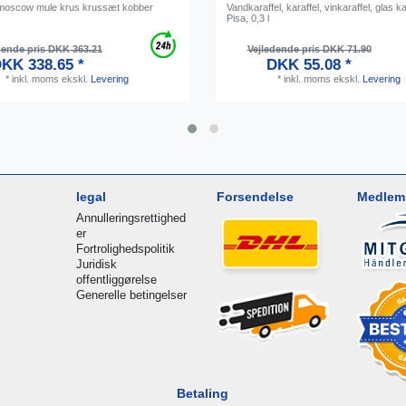
moscow mule krus krussæt kobber
Vandkaraffel, karaffel, vinkaraffel, glas ka
Pisa, 0,3 l
dende pris DKK 363.21
Vejledende pris DKK 71.90
KK 338.65 *
DKK 55.08 *
*
inkl. moms
ekskl.
Levering
*
inkl. moms
ekskl.
Levering
legal
Forsendelse
Medlem 
Annulleringsrettighed
er
Fortrolighedspolitik
Juridisk
offentliggørelse
Generelle betingelser
Betaling