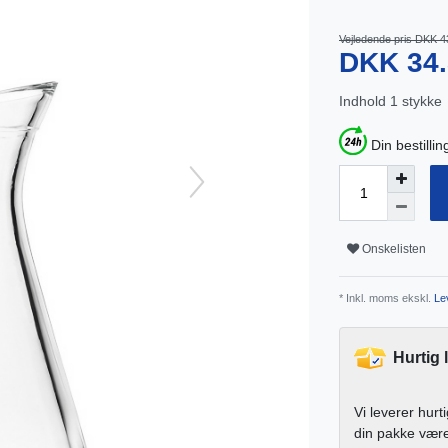
Vejledende pris DKK 4
DKK 34
Indhold
1
stykke
Din bestillin
Onskelisten
* Inkl. moms ekskl.
Lev
Hurtig 
Vi leverer hurt
din pakke vær