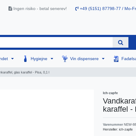
Ingen risiko - betal senerev!
+49 (5151) 87798-77 / Mo-Fr
ndet
Hygiejne
Vin dispensere
Fadøls
nkaraffel, glas karaffel - Pisa, 0,1 l
Ich-zapfe
Vandkaraff
karaffel - 
Varenummer
NEW-88
Hersteller:
ich-zapfe