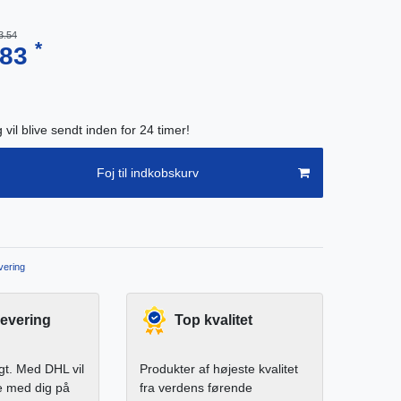
3.54
*
.83
g vil blive sendt inden for 24 timer!
Foj til indkobskurv
ering
levering
Top kvalitet
igt. Med DHL vil
Produkter af højeste kvalitet
e med dig på
fra verdens førende