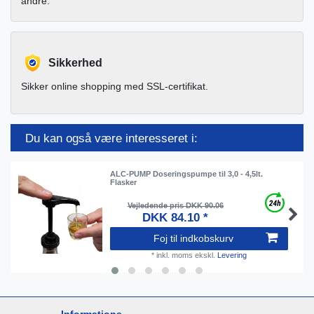
andre.
Sikkerhed
Sikker online shopping med SSL-certifikat.
Du kan også være interesseret i:
ALC-PUMP Doseringspumpe til 3,0 - 4,5lt.
Flasker
Vejledende pris DKK 90.06
DKK 84.10 *
Foj til indkobskurv
*
inkl. moms
ekskl.
Levering
Informations