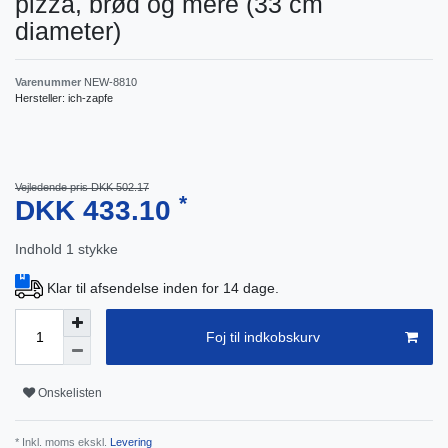
pizza, brød og mere (33 cm
diameter)
Varenummer
NEW-8810
Hersteller:
ich-zapfe
Vejledende pris DKK 502.17
*
DKK 433.10
Indhold
1
stykke
Klar til afsendelse inden for 14 dage.
Foj til indkobskurv
Onskelisten
* Inkl. moms ekskl.
Levering