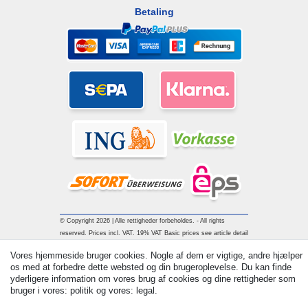
Betaling
© Copyright 2026 | Alle rettigheder forbeholdes. - All rights
reserved. Prices incl. VAT. 19% VAT Basic prices see article detail
| * Applies to deliveries to the UK!
Vores hjemmeside bruger cookies. Nogle af dem er vigtige, andre hjælper
os med at forbedre dette websted og din brugeroplevelse. Du kan finde
yderligere information om vores brug af cookies og dine rettigheder som
Kontakt
Withdraw from contract here
bruger i vores: politik og vores: legal.