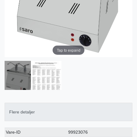
Tap to expand
Flere detaljer
Ceres::Template.singleItemTechnicalDataAttribute
Ceres::Template.singleItemTechnicalDataValue
Vare-ID
99923076