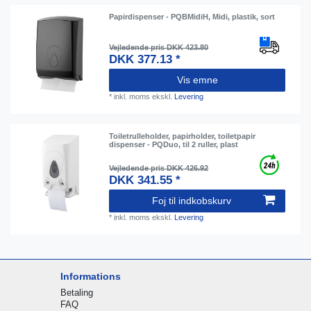
Papirdispenser - PQBMidiH, Midi, plastik, sort
Vejledende pris DKK 423.80
DKK 377.13 *
Vis emne
*
inkl. moms
ekskl.
Levering
Toiletrulleholder, papirholder, toiletpapir
dispenser - PQDuo, til 2 ruller, plast
Vejledende pris DKK 426.92
DKK 341.55 *
Foj til indkobskurv
*
inkl. moms
ekskl.
Levering
Informations
Betaling
FAQ