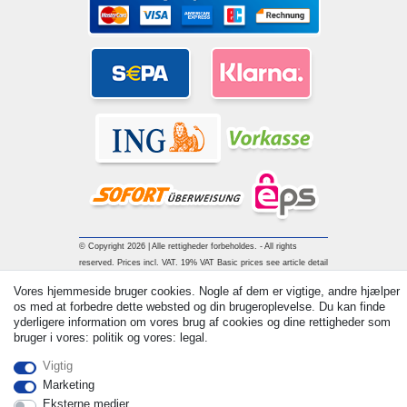
© Copyright 2026 | Alle rettigheder forbeholdes. - All rights
reserved. Prices incl. VAT. 19% VAT Basic prices see article detail
| * Applies to deliveries to the UK!
Vores hjemmeside bruger cookies. Nogle af dem er vigtige, andre hjælper
os med at forbedre dette websted og din brugeroplevelse. Du kan finde
yderligere information om vores brug af cookies og dine rettigheder som
Kontakt
Withdraw from contract here
bruger i vores: politik og vores: legal.
Vigtig
Marketing
Eksterne medier