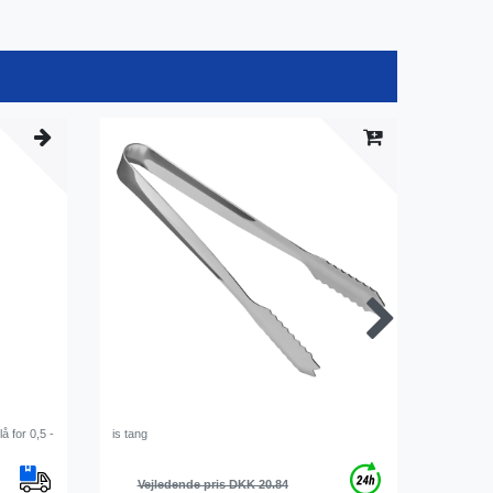
å for 0,5 -
is tang
TOM FOX 
Vejledende pris DKK 20.84
Vejl