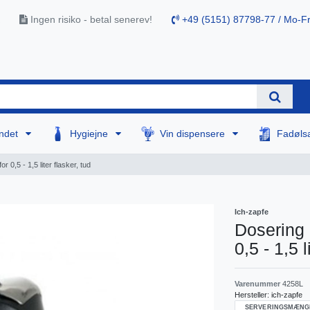
Ingen risiko - betal senerev!
+49 (5151) 87798-77 / Mo-Fr
ndet
Hygiejne
Vin dispensere
Fadøls
r 0,5 - 1,5 liter flasker, tud
Ich-zapfe
Dosering 
0,5 - 1,5 l
Varenummer
4258L
Hersteller:
ich-zapfe
SERVERINGSMÆNG