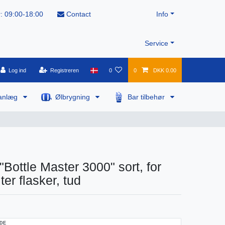
: 09:00-18:00
Contact
Info
Service
Log ind
Registreren
0
0
DKK 0.00
anlæg
Ølbrygning
Bar tilbehør
"Bottle Master 3000" sort, for
iter flasker, tud
DE