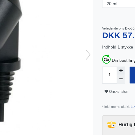
Vejledende pris DKK 6
DKK 57
Indhold
1
stykke
Din bestillin
Onskelisten
* Inkl. moms ekskl.
Lev
Hurtig 