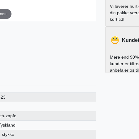
Vi leverer hurt
din pakke vær
zoom
kort tid!
Kundet
Mere end 90% 
kunder er tilfr
anbefaler os ti
823
Ich-zapfe
Tyskland
1 stykke