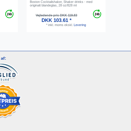
Boston Cocktailshaker, Shaker drinks - med
Dosering 
originalt blandeglas, 28 oz/828 ml
1,5 liter f
Vejl
Vejledende pris DKK 119.83
DKK 103.61 *
*
inkl. moms
ekskl.
Levering
af: