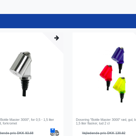
Bottle Master 3000", for 0,5 - 1,5 liter
Dosering "Bottle Master 3000" rød, gul, bl
ud, forkromet
1,5 liter flasker, tud 2 cl
dende pris DKK 93.68
Vejledende pris DKK 130.92