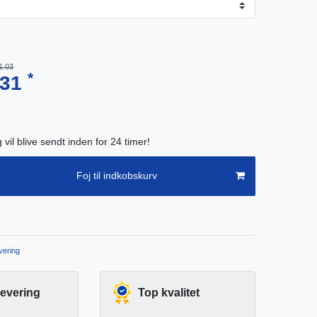
1.03
*
.31
g vil blive sendt inden for 24 timer!
Foj til indkobskurv
ering
levering
Top kvalitet