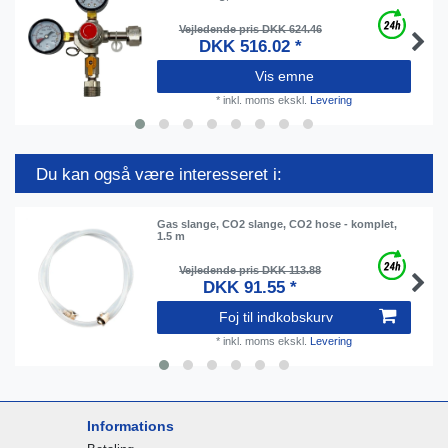
Vejledende pris DKK 624.46
DKK 516.02 *
Vis emne
*
inkl. moms
ekskl.
Levering
Du kan også være interesseret i:
Gas slange, CO2 slange, CO2 hose - komplet,
1.5 m
Vejledende pris DKK 113.88
DKK 91.55 *
Foj til indkobskurv
*
inkl. moms
ekskl.
Levering
Informations