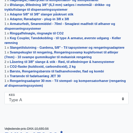
1 x
Hagenøgle, Haknyckel til kompensator- og stempelhaner
2 x
Ølslange, Ølledning 3/8" (6,3 mm) sælges i metermål - drikke- og
trykluftslange til dispenseringssystemer
1 x
Adapter 5/8" til 3/8" slanger påskruet stik
1 x
Adapter, Røradapter - plug-in 3/8 x 3/8
1 x
Armaturfedt, Smøremiddel - 70ml - Smagløst madfedt til ølhaner og
dispenseringssystemer
1 x
Ringgaffelnøgle, ringnøgle til CO2
1 x
Keg Coupler, Tøndekobling - til type A armatur, øverste udgang - Keller
rømning
1 x
Slangetilslutning - Gardena, 5/8" - Til tapsystemer og rengøringsadaptere
1 x
Svampekugler til rengøring, Rengøringssvamp kugleformet til øllinjer
(7mm) - 10 svampe gummikugler til mekanisk rengøring
2 x
Låsering til 3/8" slange & stik - Rød, til ølledninger & hanesystemer
1 x
CO2-flaske (kuldioxid, carbondioxid), 2 kg
1 x
Børste, Rengøringsbørste til fadhanehoveder, flad og kombi
1 x
Trætønde til fadølsanlæg JET 30
1 x
Rengøringsadapter 30 mm - Til stempel- og kompensatorhaner (rengøring
af dispenseringssystem)
KEG
Vejledende pris DKK 10,680.56
*