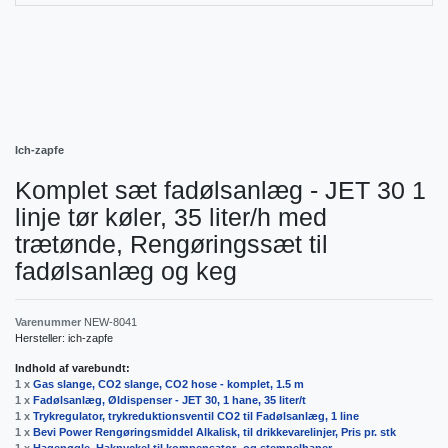
Ich-zapfe
Komplet sæt fadølsanlæg - JET 30 1
linje tør køler, 35 liter/h med
trætønde, Rengøringssæt til
fadølsanlæg og keg
Varenummer
NEW-8041
Hersteller:
ich-zapfe
Indhold af varebundt:
1 x
Gas slange, CO2 slange, CO2 hose - komplet, 1.5 m
1 x
Fadølsanlæg, Øldispenser - JET 30, 1 hane, 35 liter/t
1 x
Trykregulator, trykreduktionsventil CO2 til Fadølsanlæg, 1 line
1 x
Bevi Power Rengøringsmiddel Alkalisk, til drikkevarelinjer, Pris pr. stk