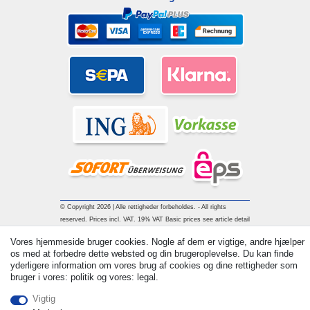
© Copyright 2026 | Alle rettigheder forbeholdes. - All rights
reserved. Prices incl. VAT. 19% VAT Basic prices see article detail
| * Applies to deliveries to the UK!
Vores hjemmeside bruger cookies. Nogle af dem er vigtige, andre hjælper
os med at forbedre dette websted og din brugeroplevelse. Du kan finde
yderligere information om vores brug af cookies og dine rettigheder som
Kontakt
Withdraw from contract here
bruger i vores: politik og vores: legal.
Vigtig