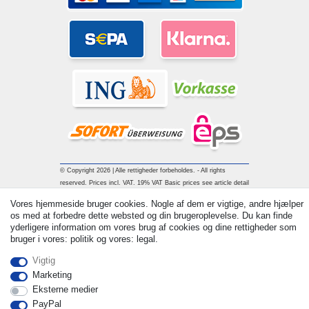
© Copyright 2026 | Alle rettigheder forbeholdes. - All rights
reserved. Prices incl. VAT. 19% VAT Basic prices see article detail
| * Applies to deliveries to the UK!
Vores hjemmeside bruger cookies. Nogle af dem er vigtige, andre hjælper
os med at forbedre dette websted og din brugeroplevelse. Du kan finde
yderligere information om vores brug af cookies og dine rettigheder som
Kontakt
Withdraw from contract here
bruger i vores: politik og vores: legal.
Vigtig
Marketing
Eksterne medier
PayPal