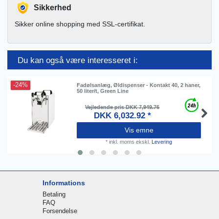
Sikkerhed
Sikker online shopping med SSL-certifikat.
Du kan også være interesseret i:
-24%
Fadølsanlæg, Øldispenser - Kontakt 40, 2 haner,
50 liter/t, Green Line
Vejledende pris DKK 7,949.76
DKK 6,032.92 *
Vis emne
*
inkl. moms
ekskl.
Levering
Informations
Betaling
FAQ
Forsendelse