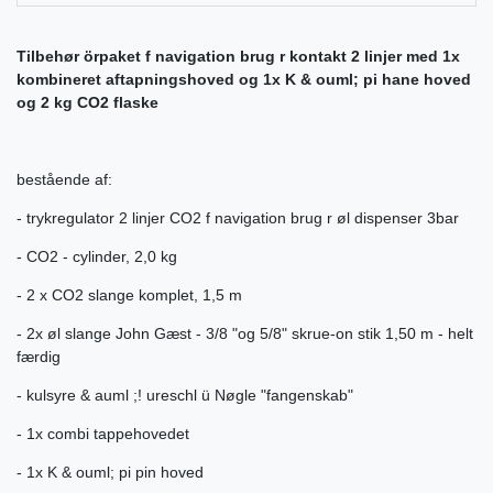
Tilbehør örpaket f navigation brug r kontakt 2 linjer med 1x
kombineret aftapningshoved og 1x K & ouml; pi hane hoved
og 2 kg CO2 flaske
bestående af:
- trykregulator 2 linjer CO2 f navigation brug r øl dispenser 3bar
- CO2 - cylinder, 2,0 kg
- 2 x CO2 slange komplet, 1,5 m
- 2x øl slange John Gæst - 3/8 "og 5/8" skrue-on stik 1,50 m - helt
færdig
- kulsyre & auml ;! ureschl ü Nøgle "fangenskab"
- 1x combi tappehovedet
- 1x K & ouml; pi pin hoved