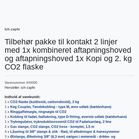
Ich-zapfe
Tilbehør pakke til kontakt 2 linjer
med 1x kombineret aftapningshoved
og aftapningshoved 1x Kopi og 2. kg
CO2 flaske
Varenummer
444006
Hersteller:
ich-zapfe
Indhold af varebundt:
1 x
CO2-flaske (kuldioxid, carbondioxid), 2 kg
1 x
Keg Coupler, Tøndekobling - type M, øvre udløb (kælderhane)
1 x
Ringgaffelnøgle, ringnøgle til CO2
1 x
Kobling til fadøl, fadlukning, type D-fitting, øverste udløb (kælderhane)
1 x
Trykregulator, trykreduktionsventil CO2 til Fadølsanlæg, 2 line
2 x
Gas slange, CO2 slange, CO2 hose - komplet, 1.5 m
4 x
Låsering til 3/8" slange & stik - Rød, til ølledninger & hanesystemer
3 x
Ølslange, Ølledning 3/8" (6,3 mm) sælges i metermål - drikke- og