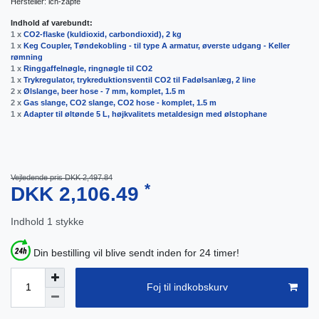
Hersteller:
ich-zapfe
Indhold af varebundt:
1 x
CO2-flaske (kuldioxid, carbondioxid), 2 kg
1 x
Keg Coupler, Tøndekobling - til type A armatur, øverste udgang - Keller
rømning
1 x
Ringgaffelnøgle, ringnøgle til CO2
1 x
Trykregulator, trykreduktionsventil CO2 til Fadølsanlæg, 2 line
2 x
Ølslange, beer hose - 7 mm, komplet, 1.5 m
2 x
Gas slange, CO2 slange, CO2 hose - komplet, 1.5 m
1 x
Adapter til øltønde 5 L, højkvalitets metaldesign med ølstophane
Vejledende pris DKK 2,497.84
*
DKK 2,106.49
Indhold
1
stykke
Din bestilling vil blive sendt inden for 24 timer!
Foj til indkobskurv