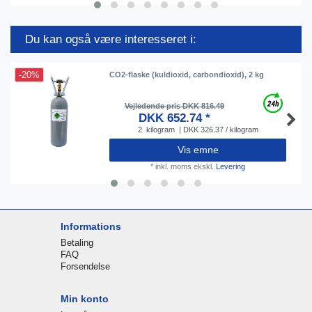
Du kan også være interesseret i:
-20%
CO2-flaske (kuldioxid, carbondioxid), 2 kg
Vejledende pris DKK 816.49
DKK 652.74 *
2
kilogram
| DKK 326.37 / kilogram
Vis emne
*
inkl. moms
ekskl.
Levering
Informations
Betaling
FAQ
Forsendelse
Min konto