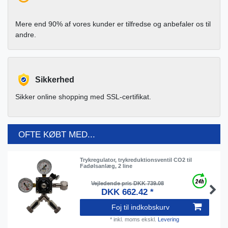
Mere end 90% af vores kunder er tilfredse og anbefaler os til
andre.
Sikkerhed
Sikker online shopping med SSL-certifikat.
OFTE KØBT MED...
Trykregulator, trykreduktionsventil CO2 til
Fadølsanlæg, 2 line
Vejledende pris DKK 739.08
DKK 662.42 *
Foj til indkobskurv
*
inkl. moms
ekskl.
Levering