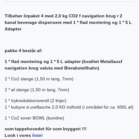
Tilbehør örpaket 4 med 2,0 kg CO2 f navigation brug r 2
kanal beverage dispensere med 1 * flad montering og 1 * 5 L
Adapter
pakke 4 består af:
1 * flad montering og 1 * 5 L adapter (kvalitet Metallausf
navigation brug valuta med Bierabstellhahn)
2 * Co2 slange (1,50 m lang, 7mm)
2 *
øl slange (1,50 m lang, 7mm)
1 *
trykreduktionsventil (2 linjer)
1 *
kulsyre ä ureflasche 2,0 KG indhold (i området für ca. 600L øl)
1 *
Co2 sover BOWL (bundne)
som tappehovedet für som bryggeri !!!
Look i vores
liste!