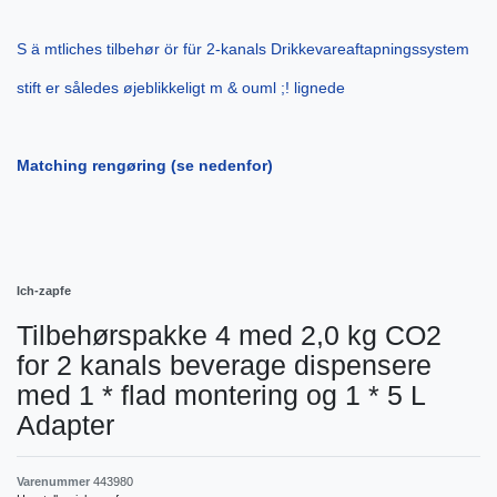
S ä mtliches tilbehør ör für 2-kanals Drikkevareaftapningssystem
stift er således øjeblikkeligt m & ouml ;! lignede
Matching rengøring (se nedenfor)
Ich-zapfe
Tilbehørspakke 4 med 2,0 kg CO2
for 2 kanals beverage dispensere
med 1 * flad montering og 1 * 5 L
Adapter
Varenummer
443980