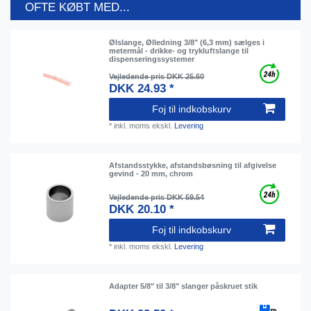
OFTE KØBT MED...
Ølslange, Ølledning 3/8" (6,3 mm) sælges i
metermål - drikke- og trykluftslange til
dispenseringssystemer
Vejledende pris DKK 25.60
DKK 24.93 *
Foj til indkobskurv
*
inkl. moms
ekskl.
Levering
Afstandsstykke, afstandsbøsning til afgivelse
gevind - 20 mm, chrom
Vejledende pris DKK 59.54
DKK 20.10 *
Foj til indkobskurv
*
inkl. moms
ekskl.
Levering
Adapter 5/8" til 3/8" slanger påskruet stik