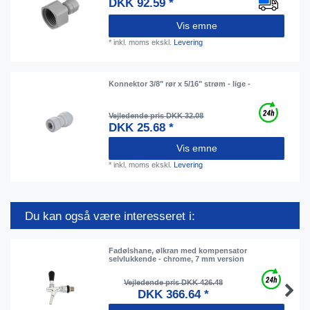
DKK 92.59 *
Vis emne
*
inkl. moms
ekskl.
Levering
Konnektor 3/8" rør x 5/16" strøm - lige -
Vejledende pris DKK 32.08
DKK 25.68 *
Vis emne
*
inkl. moms
ekskl.
Levering
Du kan også være interesseret i:
Fadølshane, ølkran med kompensator
selvlukkende - chrome, 7 mm version
Vejledende pris DKK 426.48
DKK 366.64 *