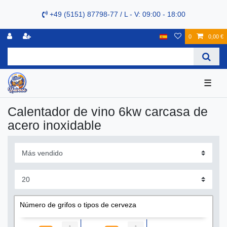
+49 (5151) 87798-77 / L - V: 09:00 - 18:00
0
0,00 €
☰
Calentador de vino 6kw carcasa de
acero inoxidable
Número de grifos o tipos de cerveza