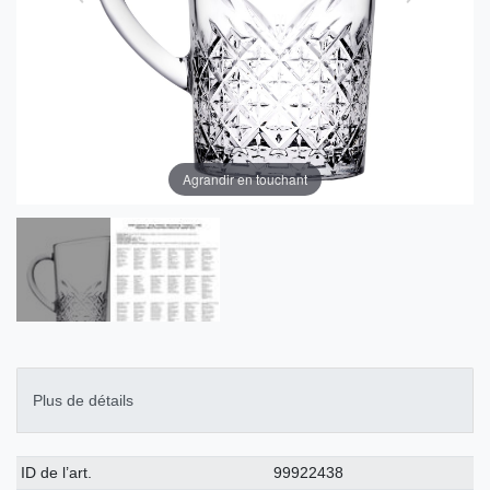
Agrandir en touchant
Plus de détails
Caractéristique
Valeur
ID de l’art.
99922438