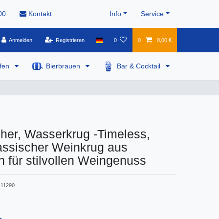
00
Kontakt
Info
Service
Anmelden
Registrieren
0
0
0,00 €
pfen
Bierbrauen
Bar & Cocktail
cher, Wasserkrug -Timeless,
assischer Weinkrug aus
h für stilvollen Weingenuss
11290