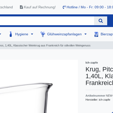
tschland
Kauf auf Rechnung!
Hotline / Mo - Fr: 09:00 - 18:
Hygiene
Glühweinzapfanlagen
Bierza
ss, 1,40L, Klassischer Weinkrug aus Frankreich für stilvollen Weingenuss
Ich-zapfe
Krug, Pit
1,40L, Kl
Frankreic
Artikelnummer
NEW-
Hersteller:
ich-zapfe