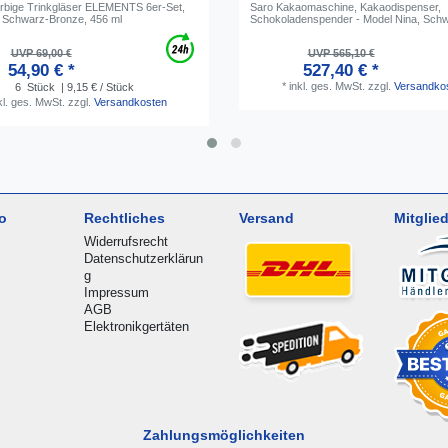
arbige Trinkgläser ELEMENTS 6er-Set,
Saro Kakaomaschine, Kakaodispenser,
g Schwarz-Bronze, 456 ml
Schokoladenspender - Model Nina, Sch
UVP 69,00 €
UVP 565,10 €
54,90 € *
527,40 € *
*
inkl. ges. MwSt.
zzgl.
Versandko
6
Stück
| 9,15 € / Stück
kl. ges. MwSt.
zzgl.
Versandkosten
o
Rechtliches
Versand
Mitglied
Widerrufsrecht
Datenschutzerklärun
g
Impressum
AGB
Elektronikgertäten
Zahlungsmöglichkeiten