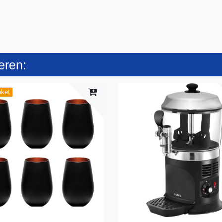
eren:
aket