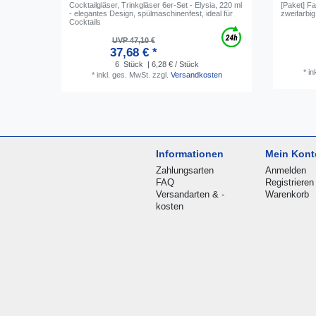
Cocktailgläser, Trinkgläser 6er-Set - Elysia, 220 ml
[Paket] F
- elegantes Design, spülmaschinenfest, ideal für
zweifarbi
Cocktails
UVP 47,10 €
37,68 € *
6
Stück
| 6,28 € / Stück
*
in
*
inkl. ges. MwSt.
zzgl.
Versandkosten
Informationen
Mein Kont
Zahlungsarten
Anmelden
FAQ
Registrieren
Versandarten & -
Warenkorb
kosten