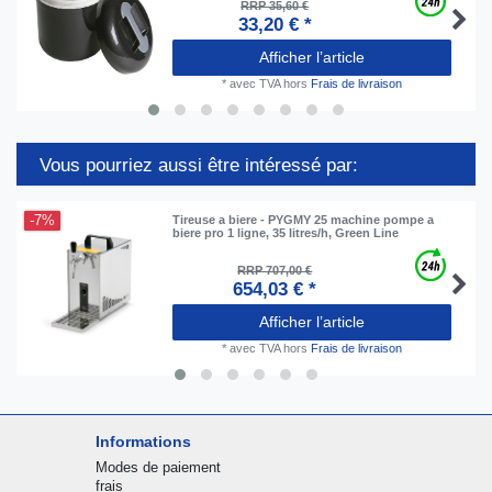
RRP 35,60 €
33,20 € *
Afficher l’article
*
avec TVA
hors
Frais de livraison
Vous pourriez aussi être intéressé par:
-7%
Tireuse a biere - PYGMY 25 machine pompe a
biere pro 1 ligne, 35 litres/h, Green Line
RRP 707,00 €
654,03 € *
Afficher l’article
*
avec TVA
hors
Frais de livraison
Informations
Modes de paiement
frais