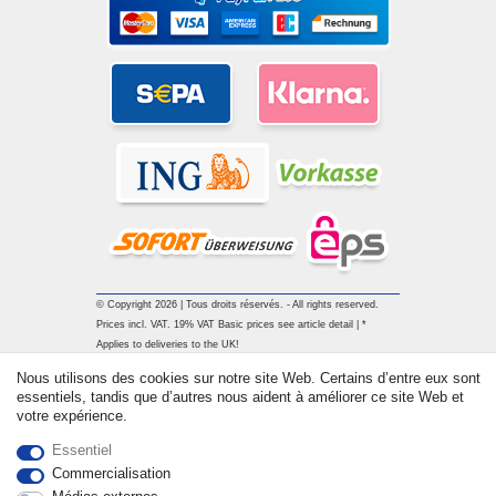
© Copyright 2026 | Tous droits réservés. - All rights reserved.
Prices incl. VAT. 19% VAT Basic prices see article detail | *
Applies to deliveries to the UK!
Nous utilisons des cookies sur notre site Web. Certains d’entre eux sont
essentiels, tandis que d’autres nous aident à améliorer ce site Web et
Contact
Rétracter le contrat ici
votre expérience.
Essentiel
Commercialisation